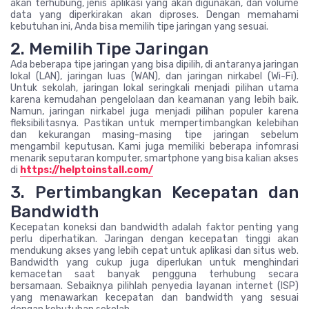
akan terhubung, jenis aplikasi yang akan digunakan, dan volume
data yang diperkirakan akan diproses. Dengan memahami
kebutuhan ini, Anda bisa memilih tipe jaringan yang sesuai.
2. Memilih Tipe Jaringan
Ada beberapa tipe jaringan yang bisa dipilih, di antaranya jaringan
lokal (LAN), jaringan luas (WAN), dan jaringan nirkabel (Wi-Fi).
Untuk sekolah, jaringan lokal seringkali menjadi pilihan utama
karena kemudahan pengelolaan dan keamanan yang lebih baik.
Namun, jaringan nirkabel juga menjadi pilihan populer karena
fleksibilitasnya. Pastikan untuk mempertimbangkan kelebihan
dan kekurangan masing-masing tipe jaringan sebelum
mengambil keputusan. Kami juga memiliki beberapa infomrasi
menarik seputaran komputer, smartphone yang bisa kalian akses
di
https://helptoinstall.com/
3. Pertimbangkan Kecepatan dan
Bandwidth
Kecepatan koneksi dan bandwidth adalah faktor penting yang
perlu diperhatikan. Jaringan dengan kecepatan tinggi akan
mendukung akses yang lebih cepat untuk aplikasi dan situs web.
Bandwidth yang cukup juga diperlukan untuk menghindari
kemacetan saat banyak pengguna terhubung secara
bersamaan. Sebaiknya pilihlah penyedia layanan internet (ISP)
yang menawarkan kecepatan dan bandwidth yang sesuai