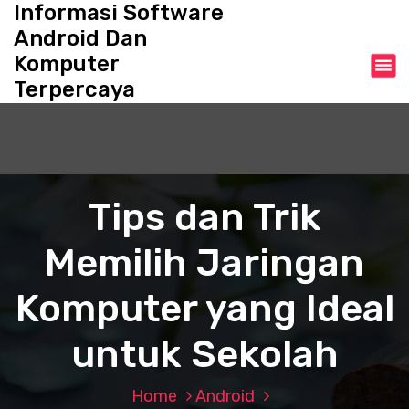
Informasi Software
S
k
Android Dan
i
Komputer
p
Terpercaya
t
o
c
o
n
t
Tips dan Trik
e
n
Memilih Jaringan
t
Komputer yang Ideal
untuk Sekolah
Home
Android