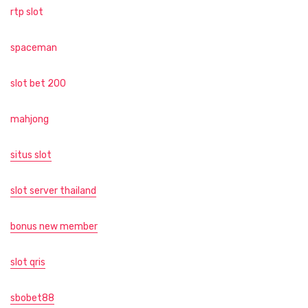
rtp slot
spaceman
slot bet 200
mahjong
situs slot
slot server thailand
bonus new member
slot qris
sbobet88