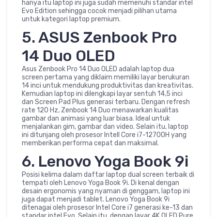
hanya itu laptop ini juga sudah memenuhi standar intel
Evo Edition sehingga cocok menjadi pilihan utama
untuk kategori laptop premium.
5. ASUS Zenbook Pro
14 Duo OLED
Asus Zenbook Pro 14 Duo OLED adalah laptop dua
screen pertama yang diklaim memiliki layar berukuran
14 inci untuk mendukung produktivitas dan kreativitas.
Kemudian laptop ini dilengkapi layar sentuh 14,5 inci
dan Screen Pad Plus generasi terbaru. Dengan refresh
rate 120 Hz, Zenbook 14 Duo menawarkan kualitas
gambar dan animasi yang luar biasa. Ideal untuk
menjalankan gim, gambar dan video. Selain itu, laptop
ini ditunjang oleh prosesor Intell Core i7-12700H yang
memberikan performa cepat dan maksimal.
6. Lenovo Yoga Book 9i
Posisi kelima dalam daftar laptop dual screen terbaik di
tempati oleh Lenovo Yoga Book 9i. Di kenal dengan
desain ergonomis yang nyaman di genggam, laptop ini
juga dapat menjadi tablet. Lenovo Yoga Book 9i
ditenagai oleh prosesor Intel Core i7 generasi ke-13 dan
standar intel Evo. Selain itu, dengan layar 4K OLED Pure