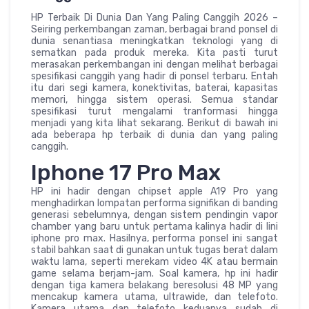
HP Terbaik Di Dunia Dan Yang Paling Canggih 2026 –
Seiring perkembangan zaman, berbagai brand ponsel di
dunia senantiasa meningkatkan teknologi yang di
sematkan pada produk mereka. Kita pasti turut
merasakan perkembangan ini dengan melihat berbagai
spesifikasi canggih yang hadir di ponsel terbaru. Entah
itu dari segi kamera, konektivitas, baterai, kapasitas
memori, hingga sistem operasi. Semua standar
spesifikasi turut mengalami tranformasi hingga
menjadi yang kita lihat sekarang. Berikut di bawah ini
ada beberapa hp terbaik di dunia dan yang paling
canggih.
Iphone 17 Pro Max
HP ini hadir dengan chipset apple A19 Pro yang
menghadirkan lompatan performa signifikan di banding
generasi sebelumnya, dengan sistem pendingin vapor
chamber yang baru untuk pertama kalinya hadir di lini
iphone pro max. Hasilnya, performa ponsel ini sangat
stabil bahkan saat di gunakan untuk tugas berat dalam
waktu lama, seperti merekam video 4K atau bermain
game selama berjam-jam. Soal kamera, hp ini hadir
dengan tiga kamera belakang beresolusi 48 MP yang
mencakup kamera utama, ultrawide, dan telefoto.
Kamera utama dan telefoto keduanya sudah di