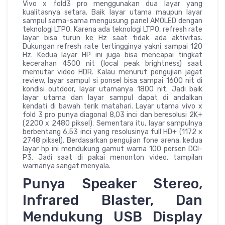
Vivo x fold3 pro menggunakan dua layar yang
kualitasnya setara. Baik layar utama maupun layar
sampul sama-sama mengusung panel AMOLED dengan
teknologi LTPO. Karena ada teknologi LTPO, refresh rate
layar bisa turun ke Hz saat tidak ada aktivitas.
Dukungan refresh rate tertingginya yakni sampai 120
Hz. Kedua layar HP ini juga bisa mencapai tingkat
kecerahan 4500 nit (local peak brightness) saat
memutar video HDR. Kalau menurut pengujian jagat
review, layar sampul si ponsel bisa sampai 1600 nit di
kondisi outdoor, layar utamanya 1800 nit. Jadi baik
layar utama dan layar sampul dapat di andalkan
kendati di bawah terik matahari. Layar utama vivo x
fold 3 pro punya diagonal 8,03 inci dan beresolusi 2K+
(2200 x 2480 piksel). Sementara itu, layar sampulnya
berbentang 6,53 inci yang resolusinya full HD+ (1172 x
2748 piksel). Berdasarkan pengujian fone arena, kedua
layar hp ini mendukung gamut warna 100 persen DCI-
P3. Jadi saat di pakai menonton video, tampilan
warnanya sangat menyala.
Punya Speaker Stereo,
Infrared Blaster, Dan
Mendukung USB Display