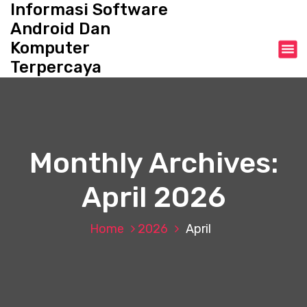
Informasi Software
S
k
Android Dan
i
Komputer
p
Terpercaya
t
o
c
o
n
t
Monthly Archives:
e
n
April 2026
t
Home
2026
April