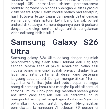
lengkapi OIS, sementara sistem perbesarannya
mendukung zoom 2x hingga 8x dengan kualitas yang di
klaim setara topik. Dalam kondisi malam hari sekalipun,
hasil fotonya tetap tajam dan penuh detail dengan
warna yang lebih natural ketimbang banyak ponsel
android di kelasnya. Kamera depannya pun di perbarui
dengan teknologi center stage untuk pengalaman
video call yang lebih intuitif.
Samsung Galaxy S26
Ultra
Samsung galaxy S26 Ultra datang dengan sejumlah
peningkatan yang tidak selalu terlihat dari luar, tepi
sangat terasa saat di pakai sehari-hari. Salah sati
inovasi paling menonjol adalah privacy display, fitur
layar anti intip pertama di dunia yang tertenam
langsung pada ponsel. Dengan mengaktifkan fitur ini,
layar hanya terlihat jelas dari sudut depan sehingga
orang di samping kamu bisa menginstip aktivitasmu di
tempat umum. Tidak perlu lagi memberi screen guard
anti intip yang terpisah. Dari sisi performa, hp ini
mengandalkan chipset snapdragon 8 elite gen 5 yang di
optimalkan khusus untuk galaxy. Menghadirkan
peningkatan kemampuan AI sebesar 39 persen di