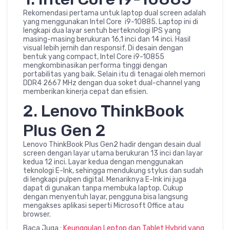
Rekomendasi pertama untuk laptop dual screen adalah
yang menggunakan Intel Core i9-10885. Laptop ini di
lengkapi dua layar sentuh berteknologi IPS yang
masing-masing berukuran 16,1 inci dan 14 inci. Hasil
visual lebih jernih dan responsif. Di desain dengan
bentuk yang compact, Intel Core i9-10855
mengkombinasikan performa tinggi dengan
portabilitas yang baik. Selain itu di tenagai oleh memori
DDR4 2667 MHz dengan dua soket dual-channel yang
memberikan kinerja cepat dan efisien.
2. Lenovo ThinkBook
Plus Gen 2
Lenovo ThinkBook Plus Gen2 hadir dengan desain dual
screen dengan layar utama berukuran 13 inci dan layar
kedua 12 inci. Layar kedua dengan menggunakan
teknologi E-Ink, sehingga mendukung stylus dan sudah
di lengkapi pulpen digital. Menariknya E-Ink ini juga
dapat di gunakan tanpa membuka laptop. Cukup
dengan menyentuh layar, pengguna bisa langsung
mengakses aplikasi seperti Microsoft Office atau
browser.
Baca Juga :
Keunggulan Leptop dan Tablet Hybrid yang