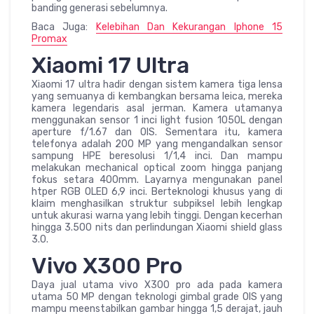
banding generasi sebelumnya.
Baca Juga:
Kelebihan Dan Kekurangan Iphone 15
Promax
Xiaomi 17 Ultra
Xiaomi 17 ultra hadir dengan sistem kamera tiga lensa
yang semuanya di kembangkan bersama leica, mereka
kamera legendaris asal jerman. Kamera utamanya
menggunakan sensor 1 inci light fusion 1050L dengan
aperture f/1.67 dan OIS. Sementara itu, kamera
telefonya adalah 200 MP yang mengandalkan sensor
sampung HPE beresolusi 1/1,4 inci. Dan mampu
melakukan mechanical optical zoom hingga panjang
fokus setara 400mm. Layarnya mengunakan panel
htper RGB OLED 6,9 inci. Berteknologi khusus yang di
klaim menghasilkan struktur subpiksel lebih lengkap
untuk akurasi warna yang lebih tinggi. Dengan kecerhan
hingga 3.500 nits dan perlindungan Xiaomi shield glass
3.0.
Vivo X300 Pro
Daya jual utama vivo X300 pro ada pada kamera
utama 50 MP dengan teknologi gimbal grade OIS yang
mampu meenstabilkan gambar hingga 1,5 derajat, jauh