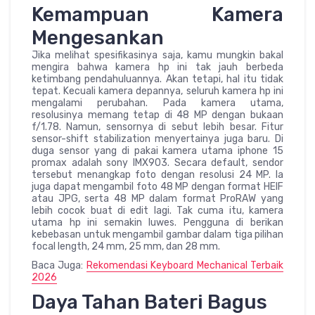
Kemampuan Kamera
Mengesankan
Jika melihat spesifikasinya saja, kamu mungkin bakal
mengira bahwa kamera hp ini tak jauh berbeda
ketimbang pendahuluannya. Akan tetapi, hal itu tidak
tepat. Kecuali kamera depannya, seluruh kamera hp ini
mengalami perubahan. Pada kamera utama,
resolusinya memang tetap di 48 MP dengan bukaan
f/1.78. Namun, sensornya di sebut lebih besar. Fitur
sensor-shift stabilization menyertainya juga baru. Di
duga sensor yang di pakai kamera utama iphone 15
promax adalah sony IMX903. Secara default, sendor
tersebut menangkap foto dengan resolusi 24 MP. Ia
juga dapat mengambil foto 48 MP dengan format HEIF
atau JPG, serta 48 MP dalam format ProRAW yang
lebih cocok buat di edit lagi. Tak cuma itu, kamera
utama hp ini semakin luwes. Pengguna di berikan
kebebasan untuk mengambil gambar dalam tiga pilihan
focal length, 24 mm, 25 mm, dan 28 mm.
Baca Juga:
Rekomendasi Keyboard Mechanical Terbaik
2026
Daya Tahan Bateri Bagus