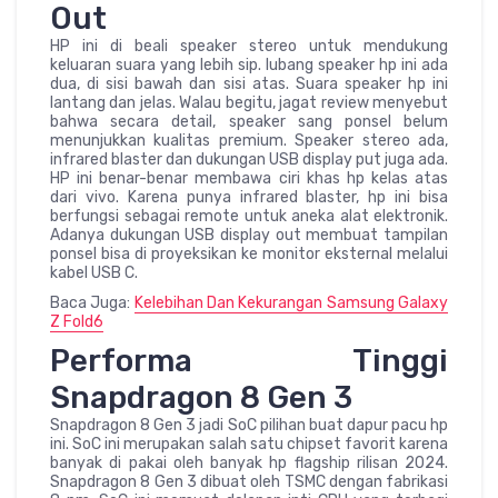
Out
HP ini di beali speaker stereo untuk mendukung
keluaran suara yang lebih sip. lubang speaker hp ini ada
dua, di sisi bawah dan sisi atas. Suara speaker hp ini
lantang dan jelas. Walau begitu, jagat review menyebut
bahwa secara detail, speaker sang ponsel belum
menunjukkan kualitas premium. Speaker stereo ada,
infrared blaster dan dukungan USB display put juga ada.
HP ini benar-benar membawa ciri khas hp kelas atas
dari vivo. Karena punya infrared blaster, hp ini bisa
berfungsi sebagai remote untuk aneka alat elektronik.
Adanya dukungan USB display out membuat tampilan
ponsel bisa di proyeksikan ke monitor eksternal melalui
kabel USB C.
Baca Juga:
Kelebihan Dan Kekurangan Samsung Galaxy
Z Fold6
Performa Tinggi
Snapdragon 8 Gen 3
Snapdragon 8 Gen 3 jadi SoC pilihan buat dapur pacu hp
ini. SoC ini merupakan salah satu chipset favorit karena
banyak di pakai oleh banyak hp flagship rilisan 2024.
Snapdragon 8 Gen 3 dibuat oleh TSMC dengan fabrikasi