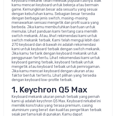
Keyboard mekanik telah meledak popularitasnya. Baik
kamu mencari keyboard untuk bekerja atau bermain
game. Kemungkinan besar ada sesuatu yang sesuai
dengan kebutuhan kamu. Sebagian besar tersedia
dengan berbagai jenis switch, masing-masing
menawarkan sensasi mengetik dan profil suara yang
berbeda. Jika kamu membutuhkan bantuan untuk
memulai. Lihat panduan kami tentang cara memilih
switch mekanik. Atau, lihat rekimendasi kami untuk
switch mekanik terbaik. Kami telah menguji lebih dari
270 keyboard dan di bawah ini adalah rekomendasi
kami untuk keyboard terbaik dengan switch mekanik.
Jika kamu tertarik dengan keyboard mekanik untuk
penggunaan tertentu. Lihat rekomendasi kami untuk
keyboard gaming terbaik, keyboard terbaik untuk
mengetik atau keyboard terbaik untuk pemrogaman.
Jika kamu mencari keyboard dengan ukuran atau
faktor bentuk tertentu. Lihat pilihan yang tersedia
dengan keyboard low-profile terbaik.
1. Keychron Q5 Max
Keyboard mekanik ukuran penuh terbaik yang pernah
kami uji adalah keychron Q5 Max. Keyboard nirkabel ini
memiliki konstruksi yang terasa premium, casing
aluminium yang berat dan kualitas pengetikan terbaik
sejak pertama kali di gunakan. Kamu dapat