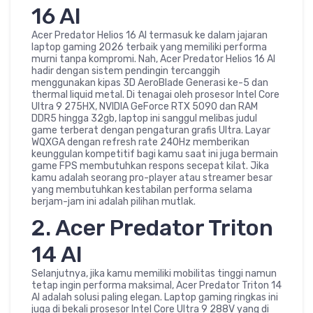
16 AI
Acer Predator Helios 16 AI termasuk ke dalam jajaran
laptop gaming 2026 terbaik yang memiliki performa
murni tanpa kompromi. Nah, Acer Predator Helios 16 AI
hadir dengan sistem pendingin tercanggih
menggunakan kipas 3D AeroBlade Generasi ke-5 dan
thermal liquid metal. Di tenagai oleh prosesor Intel Core
Ultra 9 275HX, NVIDIA GeForce RTX 5090 dan RAM
DDR5 hingga 32gb, laptop ini sanggul melibas judul
game terberat dengan pengaturan grafis Ultra. Layar
WQXGA dengan refresh rate 240Hz memberikan
keunggulan kompetitif bagi kamu saat ini juga bermain
game FPS membutuhkan respons secepat kilat. Jika
kamu adalah seorang pro-player atau streamer besar
yang membutuhkan kestabilan performa selama
berjam-jam ini adalah pilihan mutlak.
2. Acer Predator Triton
14 AI
Selanjutnya, jika kamu memiliki mobilitas tinggi namun
tetap ingin performa maksimal, Acer Predator Triton 14
AI adalah solusi paling elegan. Laptop gaming ringkas ini
juga di bekali prosesor Intel Core Ultra 9 288V yang di