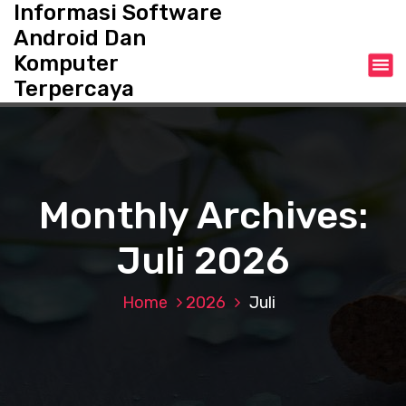
Informasi Software
S
k
Android Dan
i
Komputer
p
Terpercaya
t
o
c
o
n
t
Monthly Archives:
e
n
Juli 2026
t
Home
2026
Juli