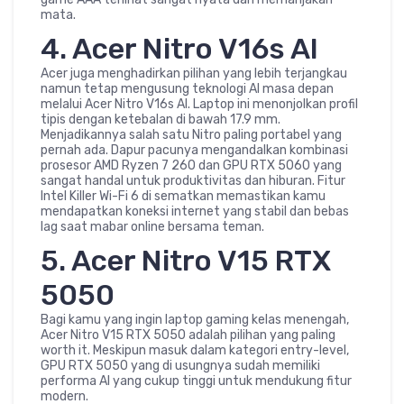
mata.
4. Acer Nitro V16s AI
Acer juga menghadirkan pilihan yang lebih terjangkau
namun tetap mengusung teknologi AI masa depan
melalui Acer Nitro V16s AI. Laptop ini menonjolkan profil
tipis dengan ketebalan di bawah 17.9 mm.
Menjadikannya salah satu Nitro paling portabel yang
pernah ada. Dapur pacunya mengandalkan kombinasi
prosesor AMD Ryzen 7 260 dan GPU RTX 5060 yang
sangat handal untuk produktivitas dan hiburan. Fitur
Intel Killer Wi-Fi 6 di sematkan memastikan kamu
mendapatkan koneksi internet yang stabil dan bebas
lag saat mabar online bersama teman.
5. Acer Nitro V15 RTX
5050
Bagi kamu yang ingin laptop gaming kelas menengah,
Acer Nitro V15 RTX 5050 adalah pilihan yang paling
worth it. Meskipun masuk dalam kategori entry-level,
GPU RTX 5050 yang di usungnya sudah memiliki
performa AI yang cukup tinggi untuk mendukung fitur
modern.