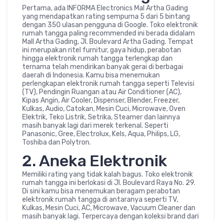
Pertama, ada INFORMA Electronics Mal Artha Gading
yang mendapatkan rating sempurna 5 dari 5 bintang
dengan 350 ulasan pengguna di Google. Toko elektronik
rumah tangga paling recommended ini berada didalam
Mall Artha Gading, Jl. Boulevard Artha Gading. Tempat
ini merupakan ritel furnitur, gaya hidup, perabotan
hingga elektronik rumah tangga terlengkap dan
ternama telah mendirikan banyak gerai di berbagai
daerah di Indonesia. Kamu bisa menemukan
perlengkapan elektronik rumah tangga seperti Televisi
(TV), Pendingin Ruangan atau Air Conditioner (AC),
Kipas Angin, Air Cooler, Dispenser, Blender, Freezer,
Kulkas, Audio, Catokan, Mesin Cuci, Microwave, Oven
Elektrik, Teko Listrik, Setrika, Steamer dan lainnya
masih banyak lagi dari merek terkenal. Seperti
Panasonic, Gree, Electrolux, Kels, Aqua, Philips, LG,
Toshiba dan Polytron.
2. Aneka Elektronik
Memiliki rating yang tidak kalah bagus. Toko elektronik
rumah tangga ini berlokasi di Jl. Boulevard Raya No. 29.
Di sini kamu bisa menemukan beragam perabotan
elektronik rumah tangga di antaranya seperti TV,
Kulkas, Mesin Cuci, AC, Microwave, Vacuum Cleaner dan
masih banyak lagi. Terpercaya dengan koleksi brand dari