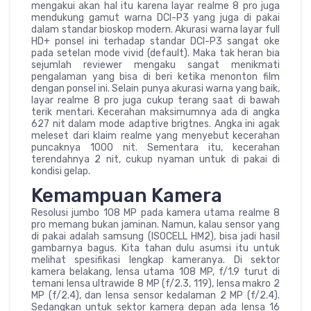
mengakui akan hal itu karena layar realme 8 pro juga
mendukung gamut warna DCI-P3 yang juga di pakai
dalam standar bioskop modern. Akurasi warna layar full
HD+ ponsel ini terhadap standar DCI-P3 sangat oke
pada setelan mode vivid (default). Maka tak heran bia
sejumlah reviewer mengaku sangat menikmati
pengalaman yang bisa di beri ketika menonton film
dengan ponsel ini. Selain punya akurasi warna yang baik,
layar realme 8 pro juga cukup terang saat di bawah
terik mentari. Kecerahan maksimumnya ada di angka
627 nit dalam mode adaptive brigtnes. Angka ini agak
meleset dari klaim realme yang menyebut kecerahan
puncaknya 1000 nit. Sementara itu, kecerahan
terendahnya 2 nit, cukup nyaman untuk di pakai di
kondisi gelap.
Kemampuan Kamera
Resolusi jumbo 108 MP pada kamera utama realme 8
pro memang bukan jaminan. Namun, kalau sensor yang
di pakai adalah samsung (ISOCELL HM2), bisa jadi hasil
gambarnya bagus. Kita tahan dulu asumsi itu untuk
melihat spesifikasi lengkap kameranya. Di sektor
kamera belakang, lensa utama 108 MP, f/1.9 turut di
temani lensa ultrawide 8 MP (f/2.3, 119), lensa makro 2
MP (f/2.4), dan lensa sensor kedalaman 2 MP (f/2.4).
Sedangkan untuk sektor kamera depan ada lensa 16