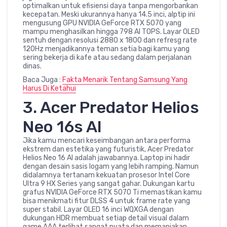
optimalkan untuk efisiensi daya tanpa mengorbankan
kecepatan. Meski ukurannya hanya 14.5 inci, alptip ini
mengusung GPU NVIDIA GeForce RTX 5070 yang
mampu menghasilkan hingga 798 AI TOPS. Layar OLED
sentuh dengan resolusi 2880 x 1800 dan refresg rate
120Hz menjadikannya teman setia bagi kamu yang
sering bekerja di kafe atau sedang dalam perjalanan
dinas.
Baca Juga :
Fakta Menarik Tentang Samsung Yang
Harus Di Ketahui
3. Acer Predator Helios
Neo 16s AI
Jika kamu mencari keseimbangan antara performa
ekstrem dan estetika yang futuristik, Acer Predator
Helios Neo 16 AI adalah jawabannya. Laptop ini hadir
dengan desain sasis logam yang lebih ramping. Namun
didalamnya tertanam kekuatan prosesor Intel Core
Ultra 9 HX Series yang sangat gahar. Dukungan kartu
grafus NVIDIA GeForce RTX 5070 Ti memastikan kamu
bisa menikmati fitur DLSS 4 untuk frame rate yang
super stabil. Layar OLED 16 inci WQXGA dengan
dukungan HDR membuat setiap detail visual dalam
game AAA terlihat sangat nyata dan memanjakan