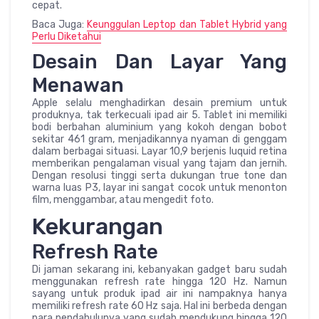
cepat.
Baca Juga:
Keunggulan Leptop dan Tablet Hybrid yang
Perlu Diketahui
Desain Dan Layar Yang
Menawan
Apple selalu menghadirkan desain premium untuk
produknya, tak terkecuali ipad air 5. Tablet ini memiliki
bodi berbahan aluminium yang kokoh dengan bobot
sekitar 461 gram, menjadikannya nyaman di genggam
dalam berbagai situasi. Layar 10,9 berjenis luquid retina
memberikan pengalaman visual yang tajam dan jernih.
Dengan resolusi tinggi serta dukungan true tone dan
warna luas P3, layar ini sangat cocok untuk menonton
film, menggambar, atau mengedit foto.
Kekurangan
Refresh Rate
Di jaman sekarang ini, kebanyakan gadget baru sudah
menggunakan refresh rate hingga 120 Hz. Namun
sayang untuk produk ipad air ini nampaknya hanya
memiliki refresh rate 60 Hz saja. Hal ini berbeda dengan
para pendahulunya yang sudah mendukung hingga 120