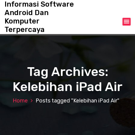
Informasi Software
S
k
Android Dan
i
Komputer
p
Terpercaya
t
o
c
o
n
t
Tag Archives:
e
n
Kelebihan iPad Air
t
Home
Posts tagged "Kelebihan iPad Air"