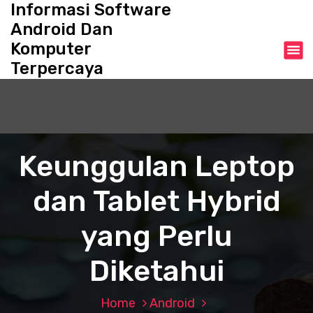
Informasi Software
S
k
Android Dan
i
Komputer
p
Terpercaya
t
o
c
o
n
t
Keunggulan Leptop
e
n
dan Tablet Hybrid
t
yang Perlu
Diketahui
Home
Android