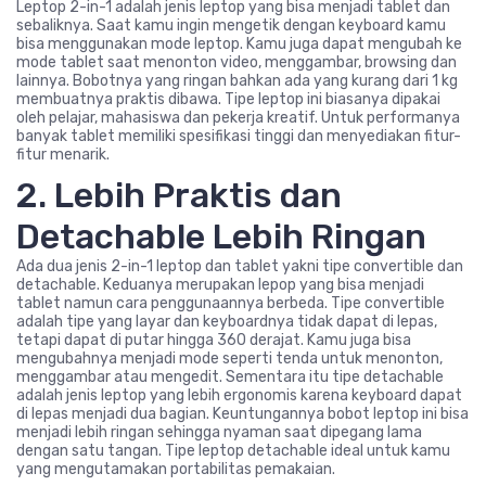
Leptop 2-in-1 adalah jenis leptop yang bisa menjadi tablet dan
sebaliknya. Saat kamu ingin mengetik dengan keyboard kamu
bisa menggunakan mode leptop. Kamu juga dapat mengubah ke
mode tablet saat menonton video, menggambar, browsing dan
lainnya. Bobotnya yang ringan bahkan ada yang kurang dari 1 kg
membuatnya praktis dibawa. Tipe leptop ini biasanya dipakai
oleh pelajar, mahasiswa dan pekerja kreatif. Untuk performanya
banyak tablet memiliki spesifikasi tinggi dan menyediakan fitur-
fitur menarik.
2. Lebih Praktis dan
Detachable Lebih Ringan
Ada dua jenis 2-in-1 leptop dan tablet yakni tipe convertible dan
detachable. Keduanya merupakan lepop yang bisa menjadi
tablet namun cara penggunaannya berbeda. Tipe convertible
adalah tipe yang layar dan keyboardnya tidak dapat di lepas,
tetapi dapat di putar hingga 360 derajat. Kamu juga bisa
mengubahnya menjadi mode seperti tenda untuk menonton,
menggambar atau mengedit. Sementara itu tipe detachable
adalah jenis leptop yang lebih ergonomis karena keyboard dapat
di lepas menjadi dua bagian. Keuntungannya bobot leptop ini bisa
menjadi lebih ringan sehingga nyaman saat dipegang lama
dengan satu tangan. Tipe leptop detachable ideal untuk kamu
yang mengutamakan portabilitas pemakaian.