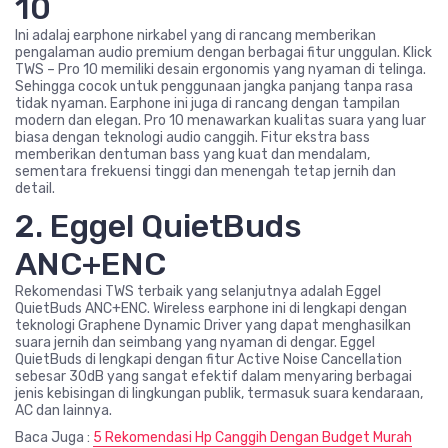
10
Ini adalaj earphone nirkabel yang di rancang memberikan
pengalaman audio premium dengan berbagai fitur unggulan. Klick
TWS – Pro 10 memiliki desain ergonomis yang nyaman di telinga.
Sehingga cocok untuk penggunaan jangka panjang tanpa rasa
tidak nyaman. Earphone ini juga di rancang dengan tampilan
modern dan elegan. Pro 10 menawarkan kualitas suara yang luar
biasa dengan teknologi audio canggih. Fitur ekstra bass
memberikan dentuman bass yang kuat dan mendalam,
sementara frekuensi tinggi dan menengah tetap jernih dan
detail.
2. Eggel QuietBuds
ANC+ENC
Rekomendasi TWS terbaik yang selanjutnya adalah Eggel
QuietBuds ANC+ENC. Wireless earphone ini di lengkapi dengan
teknologi Graphene Dynamic Driver yang dapat menghasilkan
suara jernih dan seimbang yang nyaman di dengar. Eggel
QuietBuds di lengkapi dengan fitur Active Noise Cancellation
sebesar 30dB yang sangat efektif dalam menyaring berbagai
jenis kebisingan di lingkungan publik, termasuk suara kendaraan,
AC dan lainnya.
Baca Juga :
5 Rekomendasi Hp Canggih Dengan Budget Murah