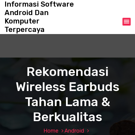
Informasi Software
S
k
Android Dan
i
Komputer
p
Terpercaya
t
o
c
o
n
t
Rekomendasi
e
n
Wireless Earbuds
t
Tahan Lama &
Berkualitas
Home
Android