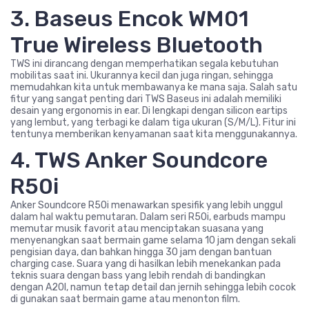
3. Baseus Encok WM01
True Wireless Bluetooth
TWS ini dirancang dengan memperhatikan segala kebutuhan
mobilitas saat ini. Ukurannya kecil dan juga ringan, sehingga
memudahkan kita untuk membawanya ke mana saja. Salah satu
fitur yang sangat penting dari TWS Baseus ini adalah memiliki
desain yang ergonomis in ear. Di lengkapi dengan silicon eartips
yang lembut, yang terbagi ke dalam tiga ukuran (S/M/L). Fitur ini
tentunya memberikan kenyamanan saat kita menggunakannya.
4. TWS Anker Soundcore
R50i
Anker Soundcore R50i menawarkan spesifik yang lebih unggul
dalam hal waktu pemutaran. Dalam seri R50i, earbuds mampu
memutar musik favorit atau menciptakan suasana yang
menyenangkan saat bermain game selama 10 jam dengan sekali
pengisian daya, dan bahkan hingga 30 jam dengan bantuan
charging case. Suara yang di hasilkan lebih menekankan pada
teknis suara dengan bass yang lebih rendah di bandingkan
dengan A20I, namun tetap detail dan jernih sehingga lebih cocok
di gunakan saat bermain game atau menonton film.