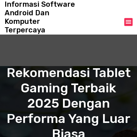
Informasi Software
S
k
Android Dan
i
Komputer
p
Terpercaya
t
o
c
o
n
t
Rekomendasi Tablet
e
n
Gaming Terbaik
t
2025 Dengan
Performa Yang Luar
Biasa