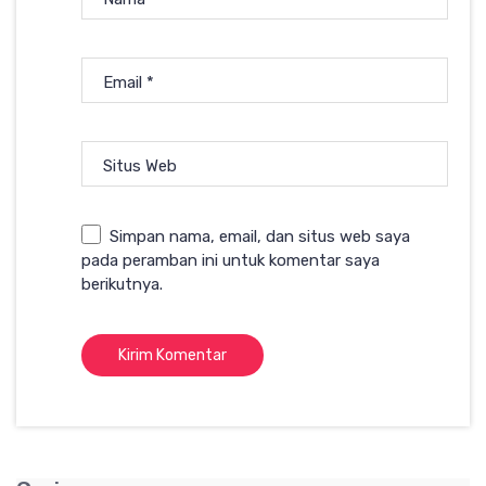
Email
*
Situs Web
Simpan nama, email, dan situs web saya
pada peramban ini untuk komentar saya
berikutnya.