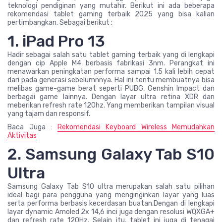
teknologi pendiginan yang mutahir. Berikut ini ada beberapa
rekomendasi tablet gaming terbaik 2025 yang bisa kalian
pertimbangkan. Sebagai berikut :
1. iPad Pro 13
Hadir sebagai salah satu tablet gaming terbaik yang di lengkapi
dengan cip Apple M4 berbasis fabrikasi 3nm. Perangkat ini
menawarkan peningkatan performa sampai 1.5 kali lebih cepat
dari pada generasi sebelumnnya. Hal ini tentu membuatnya bisa
melibas game-game berat seperti PUBG, Genshin Impact dan
berbagai game lainnya. Dengan layar ultra retina XDR dan
meberikan refresh rate 120hz. Yang memberikan tampilan visual
yang tajam dan responsif.
Baca Juga :
Rekomendasi Keyboard Wireless Memudahkan
Aktivitas
2. Samsung Galaxy Tab S10
Ultra
Samsung Galaxy Tab S10 ultra merupakan salah satu pilihan
ideal bagi para pengguna yang menginginkan layar yang luas
serta performa berbasis kecerdasan buatan.Dengan di lengkapi
layar dynamic Amoled 2x 14,6 inci juga dengan resolusi WQXGA+
dan refresh rate 120Hz. Selain itu, tablet ini juga di tenagai