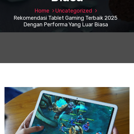
Home
Uncategorized
Rekomendasi Tablet Gaming Terbaik 2025
Dengan Performa Yang Luar Biasa