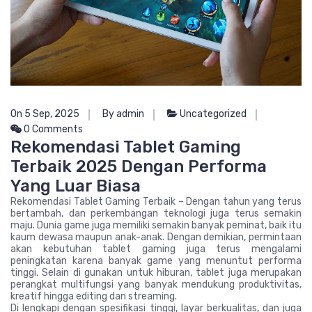
On 5 Sep, 2025
By admin
Uncategorized
0 Comments
Rekomendasi Tablet Gaming
Terbaik 2025 Dengan Performa
Yang Luar Biasa
Rekomendasi Tablet Gaming Terbaik – Dengan tahun yang terus
bertambah, dan perkembangan teknologi juga terus semakin
maju. Dunia game juga memiliki semakin banyak peminat, baik itu
kaum dewasa maupun anak-anak. Dengan demikian, permintaan
akan kebutuhan tablet gaming juga terus mengalami
peningkatan karena banyak game yang menuntut performa
tinggi. Selain di gunakan untuk hiburan, tablet juga merupakan
perangkat multifungsi yang banyak mendukung produktivitas,
kreatif hingga editing dan streaming.
Di lengkapi dengan spesifikasi tinggi, layar berkualitas, dan juga