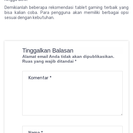
Demikianlah beberapa rekomendasi tablet gaming terbaik yang
bisa kalian coba. Para pengguna akan memiliki berbagai opsi
sesuai dengan kebutuhan.
Tinggalkan Balasan
Alamat email Anda tidak akan dipublikasikan.
Ruas yang wajib ditandai
*
Komentar
*
Nama
*