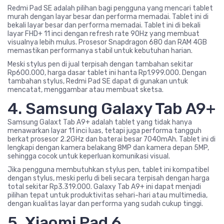
Redmi Pad SE adalah pilihan bagi pengguna yang mencari tablet
murah dengan layar besar dan performa memadai. Tablet ini di
bekali layar besar dan performa memadai. Tablet ini di bekali
layar FHD+ 11 inci dengan refresh rate 90Hz yang membuat
visualnya lebih mulus. Prosesor Snapdragon 680 dan RAM 4GB
memastikan performanya stabil untuk kebutuhan harian.
Meski stylus pen di jual terpisah dengan tambahan sekitar
Rp600.000, harga dasar tablet ini hanta Rp1.999.000. Dengan
tambahan stylus, Redmi Pad SE dapat di gunakan untuk
mencatat, menggambar atau membuat sketsa.
4. Samsung Galaxy Tab A9+
Samsung Galaxt Tab A9+ adalah tablet yang tidak hanya
menawarkan layar 11 inci luas, tetapi juga performa tangguh
berkat prosesor 2.2GHz dan baterai besar 7040mAh. Tablet ini di
lengkapi dengan kamera belakang 8MP dan kamera depan 5MP,
sehingga cocok untuk keperluan komunikasi visual.
Jika pengguna membutuhkan stylus pen, tablet ini kompatibel
dengan stylus, meski perlu di beli secara terpisah dengan harga
total sekitar Rp3.319.000. Galaxy Tab A9+ ini dapat menjadi
pilihan tepat untuk produktivitas sehari-hari atau multimedia,
dengan kualitas layar dan performa yang sudah cukup tinggi.
5. Xiaomi Pad 6