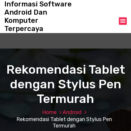
Informasi Software
S
k
Android Dan
i
Komputer
p
Terpercaya
t
o
c
o
n
t
Rekomendasi Tablet
e
n
dengan Stylus Pen
t
Termurah
Home
Android
Rekomendasi Tablet dengan Stylus Pen
Termurah