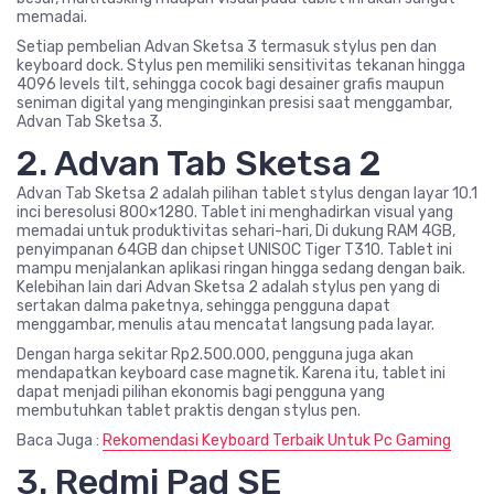
memadai.
Setiap pembelian Advan Sketsa 3 termasuk stylus pen dan
keyboard dock. Stylus pen memiliki sensitivitas tekanan hingga
4096 levels tilt, sehingga cocok bagi desainer grafis maupun
seniman digital yang menginginkan presisi saat menggambar,
Advan Tab Sketsa 3.
2. Advan Tab Sketsa 2
Advan Tab Sketsa 2 adalah pilihan tablet stylus dengan layar 10.1
inci beresolusi 800×1280. Tablet ini menghadirkan visual yang
memadai untuk produktivitas sehari-hari, Di dukung RAM 4GB,
penyimpanan 64GB dan chipset UNISOC Tiger T310. Tablet ini
mampu menjalankan aplikasi ringan hingga sedang dengan baik.
Kelebihan lain dari Advan Sketsa 2 adalah stylus pen yang di
sertakan dalma paketnya, sehingga pengguna dapat
menggambar, menulis atau mencatat langsung pada layar.
Dengan harga sekitar Rp2.500.000, pengguna juga akan
mendapatkan keyboard case magnetik. Karena itu, tablet ini
dapat menjadi pilihan ekonomis bagi pengguna yang
membutuhkan tablet praktis dengan stylus pen.
Baca Juga :
Rekomendasi Keyboard Terbaik Untuk Pc Gaming
3. Redmi Pad SE