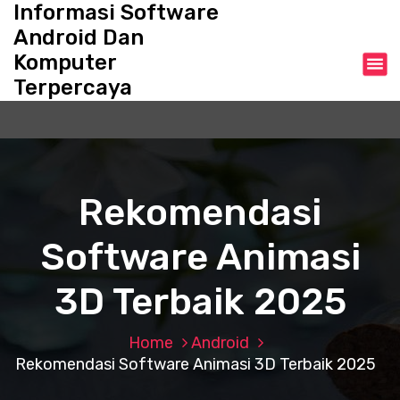
Informasi Software
S
k
Android Dan
i
Komputer
p
Terpercaya
t
o
c
o
n
t
Rekomendasi
e
n
Software Animasi
t
3D Terbaik 2025
Home
Android
Rekomendasi Software Animasi 3D Terbaik 2025