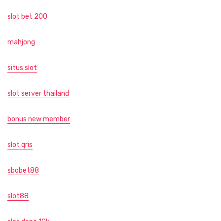
slot bet 200
mahjong
situs slot
slot server thailand
bonus new member
slot qris
sbobet88
slot88