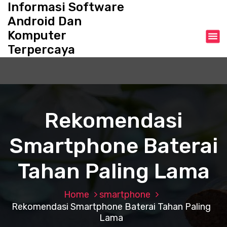
Informasi Software
S
k
Android Dan
i
Komputer
p
Terpercaya
t
o
c
o
n
t
Rekomendasi
e
n
Smartphone Baterai
t
Tahan Paling Lama
Home
smartphone
Rekomendasi Smartphone Baterai Tahan Paling
Lama