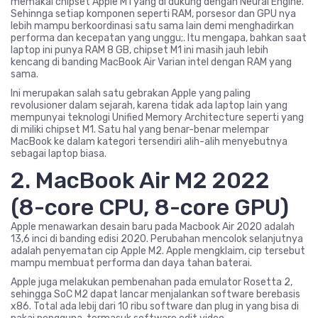
memakai chipset Apple M1 yang di dukung dengan Neural Engine.
Sehinnga setiap komponen seperti RAM, porsesor dan GPU nya
lebih mampu berkoordinasi satu sama lain demi menghadirkan
performa dan kecepatan yang unggu;. Itu mengapa, bahkan saat
laptop ini punya RAM 8 GB, chipset M1 ini masih jauh lebih
kencang di banding MacBook Air Varian intel dengan RAM yang
sama.
Ini merupakan salah satu gebrakan Apple yang paling
revolusioner dalam sejarah, karena tidak ada laptop lain yang
mempunyai teknologi Unified Memory Architecture seperti yang
di miliki chipset M1. Satu hal yang benar-benar melempar
MacBook ke dalam kategori tersendiri alih-alih menyebutnya
sebagai laptop biasa.
2. MacBook Air M2 2022
(8-core CPU, 8-core GPU)
Apple menawarkan desain baru pada Macbook Air 2020 adalah
13,6 inci di banding edisi 2020. Perubahan mencolok selanjutnya
adalah penyematan cip Apple M2. Apple mengklaim, cip tersebut
mampu membuat performa dan daya tahan baterai.
Apple juga melakukan pembenahan pada emulator Rosetta 2,
sehingga SoC M2 dapat lancar menjalankan software berebasis
x86. Total ada lebij dari 10 ribu software dan plug in yang bisa di