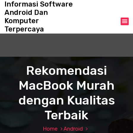
Informasi Software
S
k
Android Dan
i
Komputer
p
Terpercaya
t
o
c
o
n
t
Rekomendasi
e
n
MacBook Murah
t
dengan Kualitas
Terbaik
Home
Android