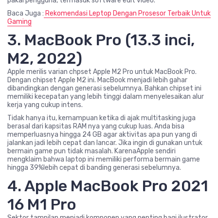
pakai pengguna, termasuk software edit video.
Baca Juga :
Rekomendasi Leptop Dengan Prosesor Terbaik Untuk
Gaming
3. MacBook Pro (13.3 inci,
M2, 2022)
Apple merilis varian chpset Apple M2 Pro untuk MacBook Pro.
Dengan chipset Apple M2 ini. MacBook menjadi lebih gahar
dibandingkan dengan generasi sebelumnya. Bahkan chipset ini
memiliki kecepatan yang lebih tinggi dalam menyelesaikan alur
kerja yang cukup intens.
Tidak hanya itu, kemampuan ketika di ajak multitasking juga
berasal dari kapsitas RAM nya yang cukup luas. Anda bisa
memperluasnya hingga 24 GB agar aktivitas apa pun yang di
jalankan jadi lebih cepat dan lancar. Jika ingin di gunakan untuk
bermain game pun tidak masalah. KarenaApple sendiri
mengklaim bahwa laptop ini memiliki performa bermain game
hingga 39%lebih cepat di banding generasi sebelumnya.
4. Apple MacBook Pro 2021
16 M1 Pro
Sektor tampilan menjadi komponen yang penting bagi ilustrator