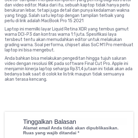
dan video editor. Maka dari itu, sebuah kaptop tidak hanya perlu
berukuran lebar, tetapi juga detail dan punya kedalaman wakna
yang tinggi. Salah satu leptop dengan tampilan terbaik yang
perlu di lirik adalah MacBook Pro 15 2021
Laptop ini memilki layar Liquid Retina XDR yang tembus gamut
warna DCI-P3 dan kontras warna 1:1 juta. Spesifikasi laya
tersbeut tentu akan memudahkan editor untuk melakukan
grading warna. Soal performa, chipset alias SoC M1 Pro membuat
laptop ini bisa mengebut.
Anda bahkan bisa melakukan pengeditan hingga tujuh saluran
video dengan resolusi 8K pada software Final Cut Pro. Apple ini
menjamin kinerja laptop seharga Rp31,4 jutaan ini tidak akan ada
bedanya baik saat di colok ke listrik maupun tidak semuanya
akan terasa kencang.
Tinggalkan Balasan
Alamat email Anda tidak akan dipublikasikan.
Ruas yang wajib ditandai
*