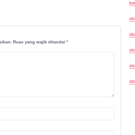
bo
slo
sb
sikan.
Ruas yang wajib ditandai
*
sl
sl
sb