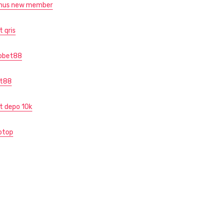
nus new member
t qris
obet88
ot88
ot depo 10k
otop