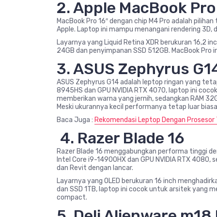
2. Apple MacBook Pro
MacBook Pro 16″ dengan chip M4 Pro adalah piliha
Apple. Laptop ini mampu menangani rendering 3D, de
Layarnya yang Liquid Retina XDR berukuran 16,2 i
24GB dan penyimpanan SSD 512GB. MacBook Pro ini
3. ASUS Zephyrus G1
ASUS Zephyrus G14 adalah leptop ringan yang teta
8945HS dan GPU NVIDIA RTX 4070, laptop ini cocok 
memberikan warna yang jernih, sedangkan RAM 32
Meski ukurannya kecil performanya tetap luar biasa
Baca Juga :
Rekomendasi Leptop Dengan Prosesor 
4. Razer Blade 16
Razer Blade 16 menggabungkan performa tinggi de
Intel Core i9-14900HX dan GPU NVIDIA RTX 4080, s
dan Revit dengan lancar.
Layarnya yang OLED berukuran 16 inch menghadirk
dan SSD 1TB, laptop ini cocok untuk arsitek yang
compact.
5. Deli Alienware m18