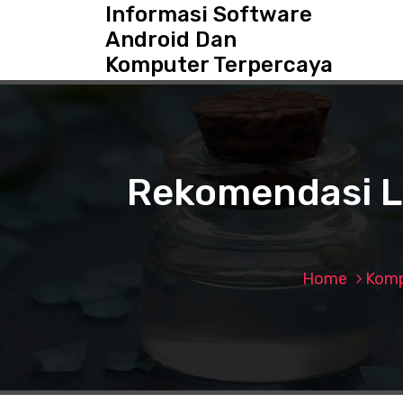
S
Informasi Software
k
Android Dan
i
Komputer Terpercaya
p
t
o
c
o
n
Rekomendasi L
t
e
n
t
Home
Komp