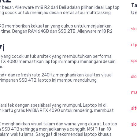
Ta
besar, Alienware m18 R2 dari Deli adalah pilihan ideal. Laptop
Un
yang cocok untuk meninjau desain detail atau multitasking
090 memberikan kekuatan yang cukup untuk menjalankan
sl
al time. Dengan RAM 64GB dan SSD 2TB. Alienware m18 R2
rtp
i
ar yang cocok untuk arsitek yang membutuhkan performa
sp
A RTX 4080 memastikan laptop ini mampu menangani desain
r.
hd+ dan refresh rate 240Hz menghadirkan kualitas visual
sl
impanan SSD 4TB, laptop ini mampu mendukung
ma
 arsitek dengan spesifikasi yang mumpuni. Laptop ini di
sit
an kartu grafis NVIDIA RTX 4090 untuk rendering, membuat
K menghadirkan visual tajam dan warna yang akurat. Laptop
slo
SSD 4TB sehingga menjadikannya canggih, MSI Titan 18
 dalam waktu lama. Sanggat di rekomendasi laptop khusus