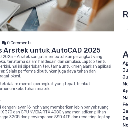
R
0 Comments
 Arsitek untuk AutoCAD 2025
A
D 2025 – Arsitek sangat membutuhkan perangkat yang
a, terutama dalam hal desain dan simulasi. Laptop tentu
Ag
erkini, hal ini diperlukan terutama untuk menjalankan aplikasi
Ju
ar. Selain performa dibutuhkan juga daya tahan dan
agai lokasi.
Ju
Me
ek dalam memilih perangkat yang tepat, berikut
emenuhi kebutuhan arsitek.
Ap
6
Ma
Fe
14 dengan layar 16 inch yang memberikan lebih banyak ruang
Ja
 9 HX 370 dan GPU NVIDIA RTX 4080 yang menjadikan pilihan
hingga 32GB dan penyimpanan SSD 4TB dan rendering, leptop
D
N