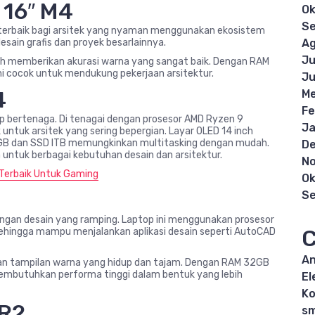
 16″ M4
Ok
S
n terbaik bagi arsitek yang nyaman menggunakan ekosistem
Ag
sain grafis dan proyek besarlainnya.
Ju
nch memberikan akurasi warna yang sangat baik. Dengan RAM
 cocok untuk mendukung pekerjaan arsitektur.
Ju
4
Me
Fe
p bertenaga. Di tenagai dengan prosesor AMD Ryzen 9
Ja
untuk arsitek yang sering bepergian. Layar OLED 14 inch
GB dan SSD ITB memungkinkan multitasking dengan mudah.
D
 untuk berbagai kebutuhan desain dan arsitektur.
N
Terbaik Untuk Gaming
Ok
S
ngan desain yang ramping. Laptop ini menggunakan prosesor
C
ehingga mampu menjalankan aplikasi desain seperti AutoCAD
An
an tampilan warna yang hidup dan tajam. Dengan RAM 32GB
 membutuhkan performa tinggi dalam bentuk yang lebih
El
K
 R2
s