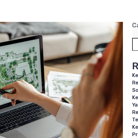
C
R
Ke
Re
So
Ke
Ya
Re
Te
Ke
P