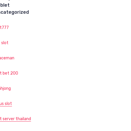
blet
categorized
ot777
 slot
aceman
ot bet 200
hjong
us slot
t server thailand