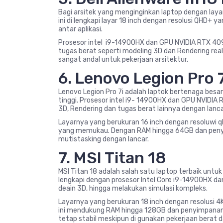
Bagi arsitek yang menginginkan laptop dengan layar 
ini di lengkapi layar 18 inch dengan resolusi QHD+ 
antar aplikasi.
Prosesor intel i9-14900HX dan GPU NVIDIA RTX 4
tugas berat seperti modeling 3D dan Rendering re
sangat andal untuk pekerjaan arsitektur.
6. Lenovo Legion Pro 7
Lenovo Legion Pro 7i adalah laptok bertenaga bes
tinggi. Prosesor intel i9- 14900HX dan GPU NVIDI
3D, Rendering dan tugas berat lainnya dengan lanca
Layarnya yang berukuran 16 inch dengan resoluwi q
yang memukau. Dengan RAM hingga 64GB dan peny
mutistasking dengan lancar.
7. MSI Titan 18
MSI Titan 18 adalah salah satu laptop terbaik untuk
lengkapi dengan prosesor Intel Core i9-14900HX d
deain 3D, hingga melakukan simulasi kompleks.
Layarnya yang berukuran 18 inch dengan resolusi 4
ini mendukung RAM hingga 128GB dan penyimpanan 
tetap stabil meskipun di gunakan pekerjaan berat