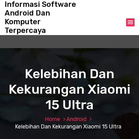
Informasi Software
S
k
Android Dan
i
Komputer
p
Terpercaya
t
o
c
o
n
t
Kelebihan Dan
e
n
Kekurangan Xiaomi
t
15 Ultra
Home
Android
Kelebihan Dan Kekurangan Xiaomi 15 Ultra