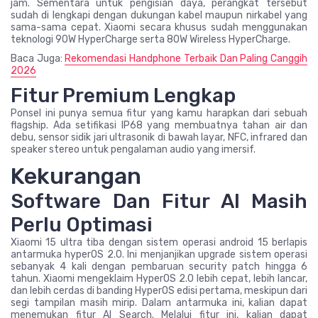
jam. Sementara untuk pengisian daya, perangkat tersebut
sudah di lengkapi dengan dukungan kabel maupun nirkabel yang
sama-sama cepat. Xiaomi secara khusus sudah menggunakan
teknologi 90W HyperCharge serta 80W Wireless HyperCharge.
Baca Juga:
Rekomendasi Handphone Terbaik Dan Paling Canggih
2026
Fitur Premium Lengkap
Ponsel ini punya semua fitur yang kamu harapkan dari sebuah
flagship. Ada setifikasi IP68 yang membuatnya tahan air dan
debu, sensor sidik jari ultrasonik di bawah layar, NFC, infrared dan
speaker stereo untuk pengalaman audio yang imersif.
Kekurangan
Software Dan Fitur AI Masih
Perlu Optimasi
Xiaomi 15 ultra tiba dengan sistem operasi android 15 berlapis
antarmuka hyperOS 2.0. Ini menjanjikan upgrade sistem operasi
sebanyak 4 kali dengan pembaruan security patch hingga 6
tahun. Xiaomi mengeklaim HyperOS 2.0 lebih cepat, lebih lancar,
dan lebih cerdas di banding HyperOS edisi pertama, meskipun dari
segi tampilan masih mirip. Dalam antarmuka ini, kalian dapat
menemukan fitur AI Search. Melalui fitur ini, kalian dapat