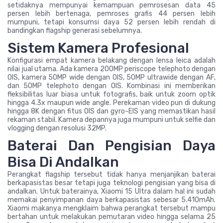
setidaknya mempunyai kemampuan pemrosesan data 45
persen lebih bertenaga, pemroses grafis 44 persen lebih
mumpuni, tetapi konsumsi daya 52 persen lebih rendah di
bandingkan flagship generasi sebelumnya.
Sistem Kamera Profesional
Konfigurasi empat kamera belakang dengan lensa leica adalah
nilai jual utama. Ada kamera 200MP periscope telephoto dengan
OIS, kamera 50MP wide dengan OIS, 50MP ultrawide dengan AF,
dan 50MP telephoto dengan OIS. Kombinasi ini memberikan
fleksibilitas luar biasa untuk fotografis, baik untuk zoom optik
hingga 4.3x maupun wide angle. Perekaman video pun di dukung
hingga 8K dengan fitus OIS dan gyro-EIS yang memastikan hasil
rekaman stabil. Kamera depannya juga mumpuni untuk selfie dan
vlogging dengan resolusi 32MP.
Baterai Dan Pengisian Daya
Bisa Di Andalkan
Perangkat flagship tersebut tidak hanya menjanjikan baterai
berkapasistas besar tetapi juga teknologi pengisian yang bisa di
andalkan. Untuk baterainya, Xiaomi 15 Ultra dalam hal ini sudah
memakai penyimpanan daya berkapasistas sebesar 5.410mAh.
Xiaomi makanya mengklaim bahwa perangkat tersebut mampu
bertahan untuk melakukan pemutaran video hingga selama 25