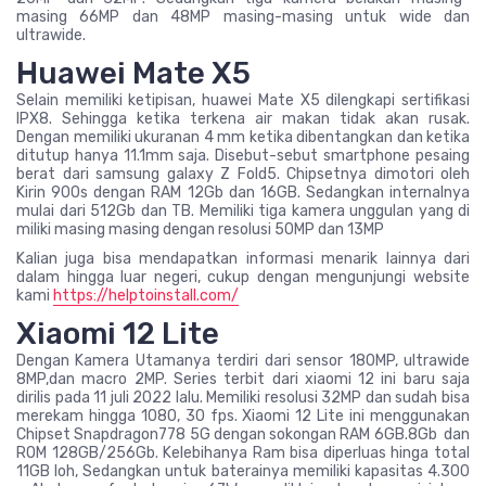
masing 66MP dan 48MP masing-masing untuk wide dan
ultrawide.
Huawei Mate X5
Selain memiliki ketipisan, huawei Mate X5 dilengkapi sertifikasi
IPX8. Sehingga ketika terkena air makan tidak akan rusak.
Dengan memiliki ukuranan 4 mm ketika dibentangkan dan ketika
ditutup hanya 11.1mm saja. Disebut-sebut smartphone pesaing
berat dari samsung galaxy Z Fold5. Chipsetnya dimotori oleh
Kirin 900s dengan RAM 12Gb dan 16GB. Sedangkan internalnya
mulai dari 512Gb dan TB. Memiliki tiga kamera unggulan yang di
miliki masing masing dengan resolusi 50MP dan 13MP
Kalian juga bisa mendapatkan informasi menarik lainnya dari
dalam hingga luar negeri, cukup dengan mengunjungi website
kami
https://helptoinstall.com/
Xiaomi 12 Lite
Dengan Kamera Utamanya terdiri dari sensor 180MP, ultrawide
8MP,dan macro 2MP. Series terbit dari xiaomi 12 ini baru saja
dirilis pada 11 juli 2022 lalu. Memiliki resolusi 32MP dan sudah bisa
merekam hingga 1080, 30 fps. Xiaomi 12 Lite ini menggunakan
Chipset Snapdragon778 5G dengan sokongan RAM 6GB.8Gb dan
ROM 128GB/256Gb. Kelebihanya Ram bisa diperluas hinga total
11GB loh, Sedangkan untuk baterainya memiliki kapasitas 4.300