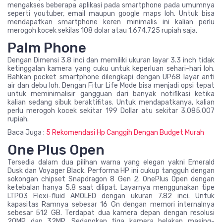
mengakses beberapa aplikasi pada smartphone pada umumnya
seperti youtuber, email maupun google maps loh. Untuk bisa
mendapatkan smartphone keren minimalis ini kalian perlu
merogoh kocek sekilas 108 dolar atau 1.674.725 rupiah saja.
Palm Phone
Dengan Dimensi 3.8 inci dan memiliki ukuran layar 3.3 inch tidak
ketinggalan kamera yang cuku untuk keperluan sehari-hari loh.
Bahkan pocket smartphone dilengkapi dengan UP68 layar anti
air dan debu loh. Dengan Fitur Life Mode bisa menjadi opsi tepat
untuk meminimalisir gangguan dari banyak notifikasi ketika
kalian sedang sibuk beraktifitas. Untuk mendapatkanya, kalian
perlu merogoh kocek sekitar 199 Dollar atu sekitar 3.085.007
rupiah.
Baca Juga :
5 Rekomendasi Hp Canggih Dengan Budget Murah
One Plus Open
Tersedia dalam dua pilihan warna yang elegan yakni Emerald
Dusk dan Voyager Black. Performa HP ini cukup tangguh dengan
sokongan chipset Snapdragon 8 Gen 2. OnePlus Open dengan
ketebalan hanya 5,8 saat dilipat. Layarnya menggunakan tipe
LTP03 Flexi-fluid AMOLED dengan ukuran 7.82 inci. Untuk
kapasitas Ramnya sebesar 16 Gn dengan memori internalnya
sebesar 512 GB. Terdapat dua kamera depan dengan resolusi
20MP dan 32MP. Sedangkan tiga kamera belakan masing-