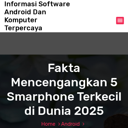
Informasi Software
S
k
Android Dan
i
Komputer
p
Terpercaya
t
o
c
o
n
t
Fakta
e
n
Mencengangkan 5
t
Smarphone Terkecil
di Dunia 2025
Home
Android