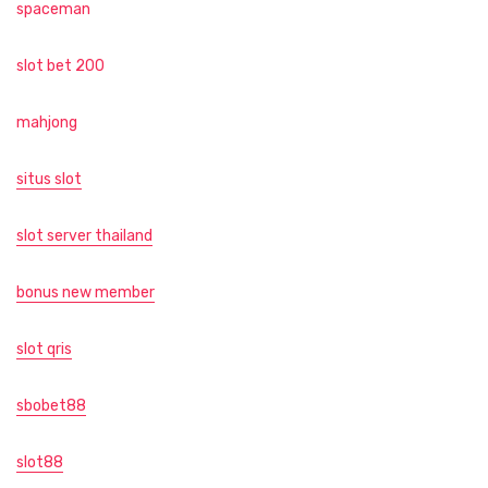
spaceman
slot bet 200
mahjong
situs slot
slot server thailand
bonus new member
slot qris
sbobet88
slot88