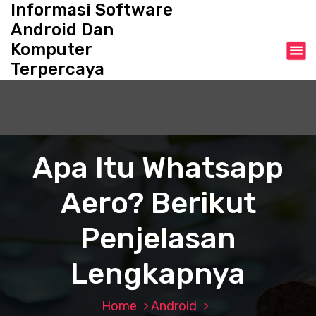
Informasi Software
S
k
Android Dan
i
Komputer
p
Terpercaya
t
o
c
o
n
t
Apa Itu Whatsapp
e
n
Aero? Berikut
t
Penjelasan
Lengkapnya
Home
Android