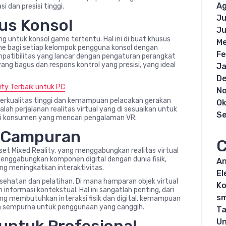
Ag
 dan presisi tinggi.
Ju
us Konsol
Ju
g untuk konsol game tertentu. Hal ini di buat khusus
Me
 bagi setiap kelompok pengguna konsol dengan
Fe
atibilitas yang lancar dengan pengaturan perangkat
yang bagus dan respons kontrol yang presisi, yang ideal
Ja
D
ity Terbaik untuk PC
N
berkualitas tinggi dan kemampuan pelacakan gerakan
Ok
lah perjalanan realitas virtual yang di sesuaikan untuk
S
agi konsumen yang mencari pengalaman VR.
s Campuran
C
set Mixed Reality, yang menggabungkan realitas virtual
enggabungkan komponen digital dengan dunia fisik,
An
g meningkatkan interaktivitas.
El
sehatan dan pelatihan. Di mana hamparan objek virtual
K
nformasi kontekstual. Hal ini sangatlah penting, dari
s
ang membutuhkan interaksi fisik dan digital, kemampuan
a sempurna untuk penggunaan yang canggih.
Ta
Un