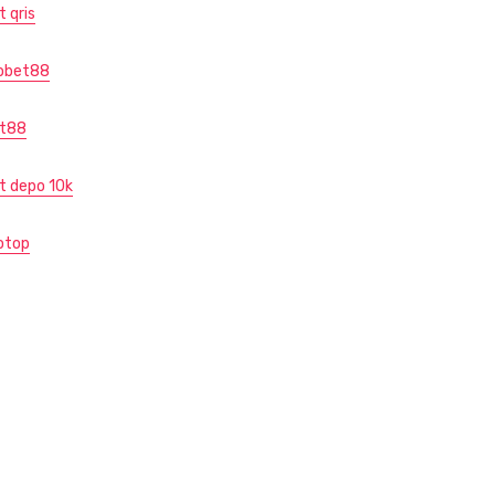
t qris
obet88
ot88
ot depo 10k
otop