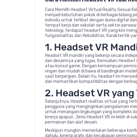
Cara Memilih Headset Virtual Reality Sesuai Ke
menjadi kebutuhan pokok di berbagai bidang pe
individu untuk terlibat dengan dunia digital da
tempat kerja dan sekolah serta sektor peraw
teknologi, terdapat headset VR yang kini men
fungsionalitas dan fleksibilitas. Karakteritik yan
1. Headset VR Mandi
Headset VR mandiri yang bekerja secara indep
dan desainnya yang lugas. Kemudian, Headset 
atau konsol game. Dengan kemampuan pemros
ringan dan mudah di bawa di bandingkan model 
saat berpergian. Selain itu, headset ini meny
dan memastikan kompatibilitas dengan berbag
2. Headset VR yang
Selanjutnya, Headset realitas virtual yang te
pengguna yang menginginkan pengalaman mend
untuk menangani lingkungan yang kompleks dan
kinerja apapun. Jenis Headset VR ini lebih di 
permainan dan alat desain.
Meskipun mungkin memerlukan beberapa konfigu
dahulu, kinerja grafis dan kecakapan pemrosesa