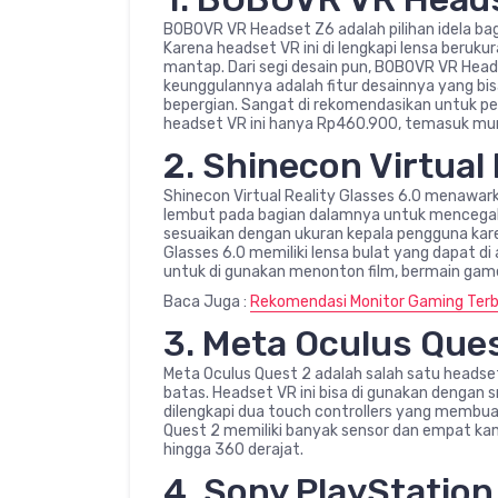
BOBOVR VR Headset Z6 adalah pilihan idela ba
Karena headset VR ini di lengkapi lensa beruk
mantap. Dari segi desain pun, BOBOVR VR Heads
keunggulannya adalah fitur desainnya yang bisa
bepergian. Sangat di rekomendasikan untuk pe
headset VR ini hanya Rp460.900, temasuk mur
2. Shinecon Virtual 
Shinecon Virtual Reality Glasses 6.0 menawar
lembut pada bagian dalamnya untuk mencegah r
sesuaikan dengan ukuran kepala pengguna karen
Glasses 6.0 memiliki lensa bulat yang dapat di 
untuk di gunakan menonton film, bermain game
Baca Juga :
Rekomendasi Monitor Gaming Terb
3. Meta Oculus Que
Meta Oculus Quest 2 adalah salah satu heads
batas. Headset VR ini bisa di gunakan dengan
dilengkapi dua touch controllers yang membuat
Quest 2 memiliki banyak sensor dan empat k
hingga 360 derajat.
4. Sony PlayStation