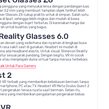
gi pengguna yang menyukai lensa dengan pandangan luas.
uran 52 mm yang membuat tampilan objek terlihat lebih
er Glasses Z6 cukup praktis untuk di simpan. Salah satu
 di lipat, sehingga lebih ringkas dan mudah di bawa
ngguna dengan bujet terbatas. Di karenakan harga dar
ah untuk kualitas yang bagus.
Reality Glasses 6.0
kan desain yang sederhana dan nyaman di lengkapi busa
asa sakit saat di gunakan. Headset ini mudah di
a ada headband elastis. Untuk visual, Shinecon Reality
atur sesuai jarak pandang. Dengan begitu, VR ini cocok
 atau menjelajahi dunia virtual tanpa merasa terbebani.
aik Untuk Para Gamers
st 2
et VR terbaik yang memberikan kebebasan bermain tanpa
 smartphone, PC atau TV. Headset VR Meta Oculus Quest 2
 pergerakan terasa nyata saat bermain. Selain itu,
amera yang memberikan pengalaman pergerakan bebas
 VR