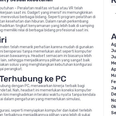
R
butuhan – Peralatan realitas virtual atau VR telah
kerjaan saat ini. Gadget yang imersif ini memungkinkan
n merevolusi berbagai bidang. Seperti program pelatihan di
atan kesehatan dan hiburan. Dalam ranah perkembang
ghadirkan tingkat kenyamanan yang lebih baik di samping
g memiliki nilai di berbagai bidang profesional saat ini.
A
ri
Ag
enden telah menarik perhatian karena mudah di gunakan
Ju
ini beroperasi tanpa memerlukan alat seperti komputer
esan bawaannya. Headset semacam ini biasanya lebih
Ju
lain, sehingga menjadikannya pilihan yang sangat baik
Me
ediakan solusi yang menghilangkan kebutuhan konfigurasi
ai perangkat.
Ap
Ma
 Terhubung ke PC
Fe
rhubung dengan PC, menawarkan kinerja terbaik bagi
Ja
etail. Nah, headset ini memerlukan koneksi komputer
D
 kini menghadirkan interaksi waktu nyata tanpa kendala
sukai dalam pengaturan yang memerlukan simulasi,
N
Ok
rasi, seperti menyiapkan komputer dan kabel terlebih
S
n terbaiknya menjadikannya pilihan yang lebih di sukai