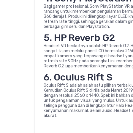
Bagi gamer profesional, Sony PlayStation VR ad
rancang untuk memberikan pengalaman bermai
360 derajat. Produk ini dilengkapi layar OLED
refresh rate tinggi, sehingga gerakan dalam g
berbagai gim seru dari Playstation.
5. HP Reverb G2
Headset VR berikutnya adalah HP Reverb G2. H
sangat tajam melalui panel LCD beresolusi 2160 
empat kamera yang terpasang di headset yang
refresh rate 90Hz pada perangkat ini memberi 
Reverb G2 juga memberikan kenyamanan dengan 
6. Oculus Rift S
Oculus Rift S adalah salah satu pilihan terba
Kemudian Oculus Rift S di rilis pada Maret 20
dengan resolusi 2560 x 1440. Spek ini bahkan
untuk pengalaman visual yang mulus. Untuk audi
telinga pengguna dan di lengkapi fitur Halo He
kenyamanan maksimal. Selain audio, Headset VR
akurat.