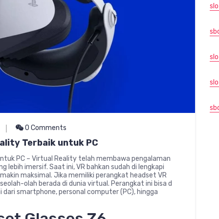
slo
sb
sl
sl
sb
0 Comments
lity Terbaik untuk PC
 untuk PC – Virtual Reality telah membawa pengalaman
 lebih imersif. Saat ini, VR bahkan sudah di lengkapi
emakin maksimal. Jika memiliki perangkat headset VR
olah-olah berada di dunia virtual. Perangkat ini bisa d
i dari smartphone, personal computer (PC), hingga
et Glasses Z6