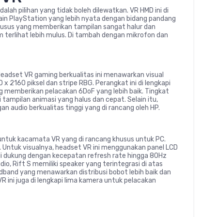
alah pilihan yang tidak boleh dilewatkan. VR HMD ini di
n PlayStation yang lebih nyata dengan bidang pandang
 khusus yang memberikan tampilan sangat halur dan
im terlihat lebih mulus. Di tambah dengan mikrofon dan
eadset VR gaming berkualitas ini menawarkan visual
x 2160 piksel dan stripe RBG. Perangkat ini di lengkapi
 memberikan pelacakan 6DoF yang lebih baik. Tingkat
tampilan animasi yang halus dan cepat. Selain itu,
audio berkualitas tinggi yang di rancang oleh HP.
ik untuk kacamata VR yang di rancang khusus untuk PC.
19. Untuk visualnya, headset VR ini menggunakan panel LCD
 di dukung dengan kecepatan refresh rate hingga 80Hz
o, Rift S memiliki speaker yang terintegrasi di atas
adband yang menawarkan distribusi bobot lebih baik dan
 ini juga di lengkapi lima kamera untuk pelacakan