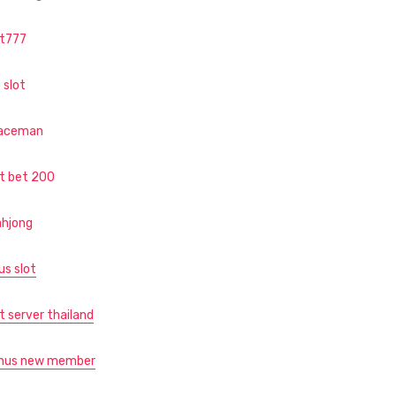
ot777
 slot
aceman
ot bet 200
hjong
us slot
t server thailand
nus new member