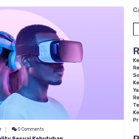
C
R
Ke
Re
So
Ke
Ya
Re
Te
Ke
P
r
0 Comments
ality Sesuai Kebutuhan