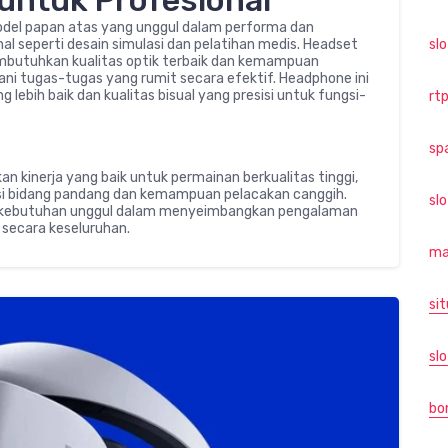
 untuk Profesional
del papan atas yang unggul dalam performa dan
l seperti desain simulasi dan pelatihan medis. Headset
sl
embutuhkan kualitas optik terbaik dan kemampuan
i tugas-tugas yang rumit secara efektif. Headphone ini
ebih baik dan kualitas bisual yang presisi untuk fungsi-
rtp
sp
n kinerja yang baik untuk permainan berkualitas tinggi,
opsi bidang pandang dan kemampuan pelacakan canggih.
sl
 kebutuhan unggul dalam menyeimbangkan pengalaman
 secara keseluruhan.
ma
sit
slo
bo