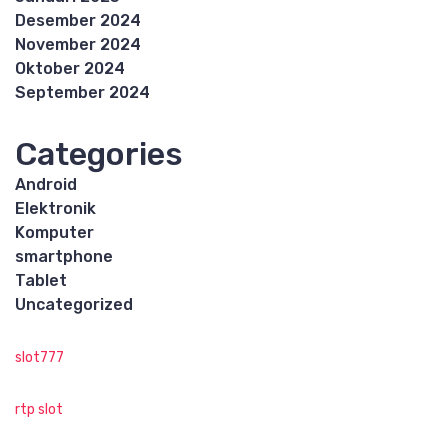
Desember 2024
November 2024
Oktober 2024
September 2024
Categories
Android
Elektronik
Komputer
smartphone
Tablet
Uncategorized
slot777
rtp slot