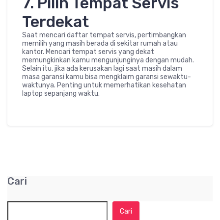
7. Pilih Tempat Servis
Terdekat
Saat mencari daftar tempat servis, pertimbangkan
memilih yang masih berada di sekitar rumah atau
kantor. Mencari tempat servis yang dekat
memungkinkan kamu mengunjunginya dengan mudah.
Selain itu, jika ada kerusakan lagi saat masih dalam
masa garansi kamu bisa mengklaim garansi sewaktu-
waktunya. Penting untuk memerhatikan kesehatan
laptop sepanjang waktu.
Cari
Cari