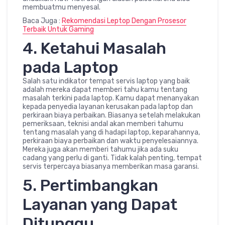
membuatmu menyesal.
Baca Juga :
Rekomendasi Leptop Dengan Prosesor
Terbaik Untuk Gaming
4. Ketahui Masalah
pada Laptop
Salah satu indikator tempat servis laptop yang baik
adalah mereka dapat memberi tahu kamu tentang
masalah terkini pada laptop. Kamu dapat menanyakan
kepada penyedia layanan kerusakan pada laptop dan
perkiraan biaya perbaikan. Biasanya setelah melakukan
pemeriksaan, teknisi andal akan memberi tahumu
tentang masalah yang di hadapi laptop, keparahannya,
perkiraan biaya perbaikan dan waktu penyelesaiannya.
Mereka juga akan memberi tahumu jika ada suku
cadang yang perlu di ganti. Tidak kalah penting, tempat
servis terpercaya biasanya memberikan masa garansi.
5. Pertimbangkan
Layanan yang Dapat
Ditunggu