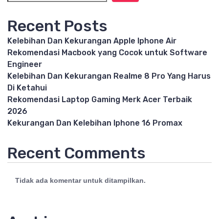
Recent Posts
Kelebihan Dan Kekurangan Apple Iphone Air
Rekomendasi Macbook yang Cocok untuk Software
Engineer
Kelebihan Dan Kekurangan Realme 8 Pro Yang Harus
Di Ketahui
Rekomendasi Laptop Gaming Merk Acer Terbaik
2026
Kekurangan Dan Kelebihan Iphone 16 Promax
Recent Comments
Tidak ada komentar untuk ditampilkan.