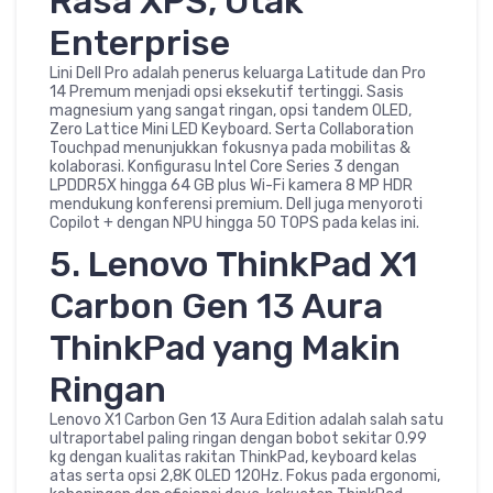
Rasa XPS, Otak
Enterprise
Lini Dell Pro adalah penerus keluarga Latitude dan Pro
14 Premum menjadi opsi eksekutif tertinggi. Sasis
magnesium yang sangat ringan, opsi tandem OLED,
Zero Lattice Mini LED Keyboard. Serta Collaboration
Touchpad menunjukkan fokusnya pada mobilitas &
kolaborasi. Konfigurasu Intel Core Series 3 dengan
LPDDR5X hingga 64 GB plus Wi-Fi kamera 8 MP HDR
mendukung konferensi premium. Dell juga menyoroti
Copilot + dengan NPU hingga 50 TOPS pada kelas ini.
5. Lenovo ThinkPad X1
Carbon Gen 13 Aura
ThinkPad yang Makin
Ringan
Lenovo X1 Carbon Gen 13 Aura Edition adalah salah satu
ultraportabel paling ringan dengan bobot sekitar 0.99
kg dengan kualitas rakitan ThinkPad, keyboard kelas
atas serta opsi 2,8K OLED 120Hz. Fokus pada ergonomi,