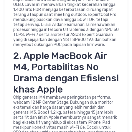
OLED. Layar ini menawarkan tingkat kecerahan hingga
1.400 nits HDR menjaga keterbatasan di ruang rapat
terang ataupun saat meeting outdoor. ExpertCool Pro
mendukung pasokan daya hingga 50W TDP, tetapi
tetap senyap. Di sisi AI dan keamanan. Ia menawarkan
prosesor hingga intel core Ultra Series 3 dengan NPU 50
TOPS, Wi-Fi 7 serta arsitektur ASUS Expert Guardian
yang di sejajarkan dengan NIST SP800 193 dan bahkan
menyebut dukungan PQC pada lapisan firmware.
2. Apple MacBook Air
M4, Portabilitas No
Drama dengan Efisiensi
khas Apple
Chip generasi M4 membawa peningkatan performa,
webcam 12 MP Center Stage. Dukungan dua monitor
eksternal dan harga dasar yang lebih rendah dan
generasi M3. Bobot 1,2 kg, baterai hingga 15 jam lebih
serta fit dan finish Apple membuatnya sangat menarik
bagi eksekutif yang hidup di ekosistem iPhone iPad
meskipun konektivitas masih Wi-Fi 6e. Cocok untuk