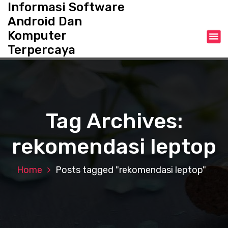
Informasi Software
S
k
Android Dan
i
Komputer
p
Terpercaya
t
o
c
o
n
t
Tag Archives:
e
n
rekomendasi leptop
t
Home
Posts tagged "rekomendasi leptop"