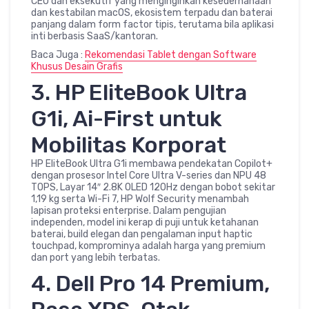
CEO dan eksekutif yang menginginkan kesederhanaan
dan kestabilan macOS, ekosistem terpadu dan baterai
panjang dalam form factor tipis, terutama bila aplikasi
inti berbasis SaaS/kantoran.
Baca Juga :
Rekomendasi Tablet dengan Software
Khusus Desain Grafis
3. HP EliteBook Ultra
G1i, Ai-First untuk
Mobilitas Korporat
HP EliteBook Ultra G1i membawa pendekatan Copilot+
dengan prosesor Intel Core Ultra V-series dan NPU 48
TOPS, Layar 14″ 2.8K OLED 120Hz dengan bobot sekitar
1,19 kg serta Wi-Fi 7, HP Wolf Security menambah
lapisan proteksi enterprise. Dalam pengujian
independen, model ini kerap di puji untuk ketahanan
baterai, build elegan dan pengalaman input haptic
touchpad, komprominya adalah harga yang premium
dan port yang lebih terbatas.
4. Dell Pro 14 Premium,