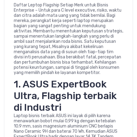
Daftar Leptop Flagship Setiap Merk untuk Bisnis
Enterprise – Untuk para C level executive, risiko, waktu
dan citra adalah mata uang yang tidak bernilai. Bagi
mereka, perangkat kerja seperti laptop merupakan
bagian yang sangat penting untuk mendukung
aktivitas. Membantu menentukan keputusan strategis,
sampai menentukan langkah-langkah yang perlu di
ambil saat menjalankan roda bisnis. Satu keputusan
yang kurang tepat, Misalnya akibat kekeliruan
menganalisis data yang di susun oleh tiap-tiap tim
divisi inti perusahaan. Bisa berakibat fatal, percepatan
dan pertumbuhan bisnis bisa terhambat. Kehilangan
potensi keuntungan, sampai di tinggal oleh konsumen
yang memilih pindah ke layanan kompetitor.
1. ASUS ExpertBook
Ultra, Flagship terbaik
di Industri
Laptop bisnis terbaik ASUS ini layak di pilih karena
menawarkan bobot mulai 0,99 kg dengan ketebalan
10.9 mm, sasis magnesium aluminium CNC berlapis
Nano Ceramic 9H dan baterai 70 Wh. Kemudian ASUS
ExpertBook Ultra hadir dengan layar 14 3K Tandem