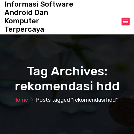
Informasi Software
S
k
Android Dan
i
Komputer
p
Terpercaya
t
o
c
o
n
t
Tag Archives:
e
n
rekomendasi hdd
t
Home
Posts tagged "rekomendasi hdd"