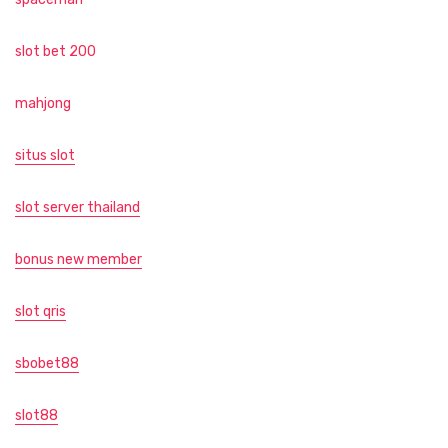
slot bet 200
mahjong
situs slot
slot server thailand
bonus new member
slot qris
sbobet88
slot88