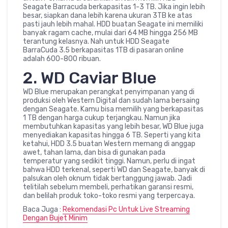
Seagate Barracuda berkapasitas 1-3 TB. Jika ingin lebih
besar, siapkan dana lebih karena ukuran 3TB ke atas
pasti jauh lebih mahal. HDD buatan Seagate ini memiliki
banyak ragam cache, mulai dari 64 MB hingga 256 MB
terantung kelasnya. Nah untuk HDD Seagate
BarraCuda 3.5 berkapasitas 1TB di pasaran online
adalah 600-800 ribuan.
2. WD Caviar Blue
WD Blue merupakan perangkat penyimpanan yang di
produksi oleh Western Digital dan sudah lama bersaing
dengan Seagate. Kamu bisa memilih yang berkapasitas
1 TB dengan harga cukup terjangkau. Namun jika
membutuhkan kapasitas yang lebih besar, WD Blue juga
menyediakan kapasitas hingga 6 TB. Seperti yang kita
ketahui, HDD 3.5 buatan Western memang di anggap
awet, tahan lama, dan bisa di gunakan pada
temperatur yang sedikit tinggi. Namun, perlu di ingat
bahwa HDD terkenal, seperti WD dan Seagate, banyak di
palsukan oleh oknum tidak bertanggung jawab. Jadi
telitilah sebelum membeli, perhatikan garansi resmi,
dan belilah produk toko-toko resmi yang terpercaya.
Baca Juga :
Rekomendasi Pc Untuk Live Streaming
Dengan Bujet Minim