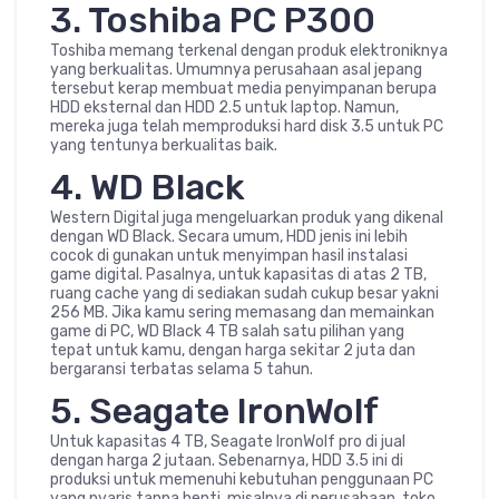
3. Toshiba PC P300
Toshiba memang terkenal dengan produk elektroniknya
yang berkualitas. Umumnya perusahaan asal jepang
tersebut kerap membuat media penyimpanan berupa
HDD eksternal dan HDD 2.5 untuk laptop. Namun,
mereka juga telah memproduksi hard disk 3.5 untuk PC
yang tentunya berkualitas baik.
4. WD Black
Western Digital juga mengeluarkan produk yang dikenal
dengan WD Black. Secara umum, HDD jenis ini lebih
cocok di gunakan untuk menyimpan hasil instalasi
game digital. Pasalnya, untuk kapasitas di atas 2 TB,
ruang cache yang di sediakan sudah cukup besar yakni
256 MB. Jika kamu sering memasang dan memainkan
game di PC, WD Black 4 TB salah satu pilihan yang
tepat untuk kamu, dengan harga sekitar 2 juta dan
bergaransi terbatas selama 5 tahun.
5. Seagate IronWolf
Untuk kapasitas 4 TB, Seagate IronWolf pro di jual
dengan harga 2 jutaan. Sebenarnya, HDD 3.5 ini di
produksi untuk memenuhi kebutuhan penggunaan PC
yang nyaris tanpa henti, misalnya di perusahaan, toko,