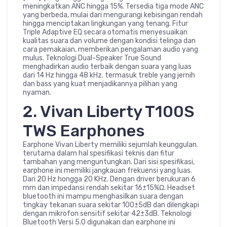
meningkatkan ANC hingga 15%. Tersedia tiga mode ANC
yang berbeda, mulai dari mengurangi kebisingan rendah
hingga menciptakan lingkungan yang tenang. Fitur
Triple Adaptive EQ secara otomatis menyesuaikan
kualitas suara dan volume dengan kondisi telinga dan
cara pemakaian, memberikan pengalaman audio yang
mulus. Teknologi Dual-Speaker True Sound
menghadirkan audio terbaik dengan suara yang luas
dari 14 Hz hingga 48 kHz. termasuk treble yang jernih
dan bass yang kuat menjadikannya pilihan yang
nyaman.
2. Vivan Liberty T100S
TWS Earphones
Earphone Vivan Liberty memiliki sejumlah keunggulan.
terutama dalam hal spesifikasi teknis dan fitur
tambahan yang menguntungkan. Dari sisi spesifikasi,
earphone ini memiliki jangkauan frekuensi yang luas.
Dari 20 Hz hongga 20 KHz. Dengan driver berukuran 6
mm dan impedansi rendah sekitar 16±15%Ω. Headset
bluetooth ini mampu menghasilkan suara dengan
tingkay tekanan suara sekitar 100±5dB dan dilengkapi
dengan mikrofon sensitif sekitar 42±3dB. Teknologi
Bluetooth Versi 5.0 digunakan dan earphone ini