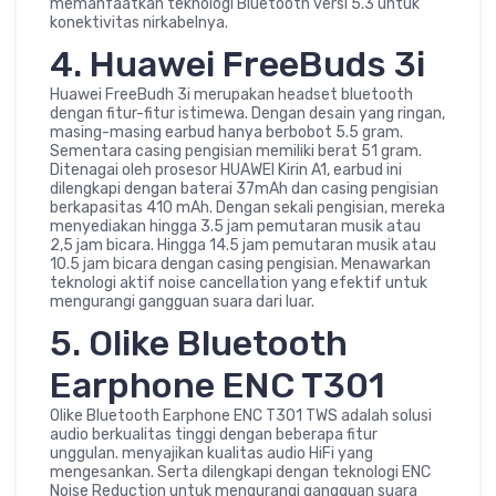
memanfaatkan teknologi Bluetooth versi 5.3 untuk
konektivitas nirkabelnya.
4. Huawei FreeBuds 3i
Huawei FreeBudh 3i merupakan headset bluetooth
dengan fitur-fitur istimewa. Dengan desain yang ringan,
masing-masing earbud hanya berbobot 5.5 gram.
Sementara casing pengisian memiliki berat 51 gram.
Ditenagai oleh prosesor HUAWEI Kirin A1, earbud ini
dilengkapi dengan baterai 37mAh dan casing pengisian
berkapasitas 410 mAh. Dengan sekali pengisian, mereka
menyediakan hingga 3.5 jam pemutaran musik atau
2,5 jam bicara. Hingga 14.5 jam pemutaran musik atau
10.5 jam bicara dengan casing pengisian. Menawarkan
teknologi aktif noise cancellation yang efektif untuk
mengurangi gangguan suara dari luar.
5. Olike Bluetooth
Earphone ENC T301
Olike Bluetooth Earphone ENC T301 TWS adalah solusi
audio berkualitas tinggi dengan beberapa fitur
unggulan. menyajikan kualitas audio HiFi yang
mengesankan. Serta dilengkapi dengan teknologi ENC
Noise Reduction untuk mengurangi gangguan suara