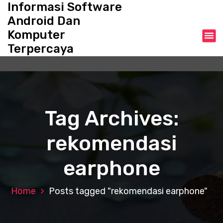
Informasi Software
S
k
Android Dan
i
Komputer
p
Terpercaya
t
o
c
o
n
t
Tag Archives:
e
n
rekomendasi
t
earphone
Home
Posts tagged "rekomendasi earphone"