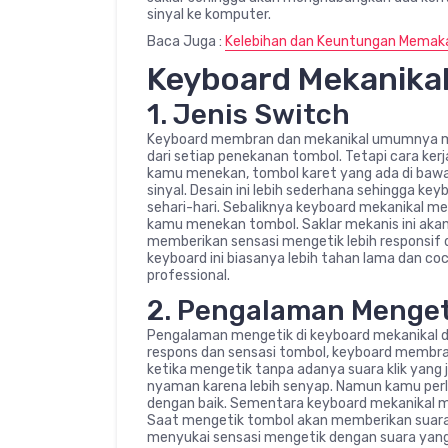
sinyal ke komputer.
Baca Juga :
Kelebihan dan Keuntungan Memaka
Keyboard Mekanika
1. Jenis Switch
Keyboard membran dan mekanikal umumnya mem
dari setiap penekanan tombol. Tetapi cara ker
kamu menekan, tombol karet yang ada di baw
sinyal. Desain ini lebih sederhana sehingga 
sehari-hari. Sebaliknya keyboard mekanikal m
kamu menekan tombol. Saklar mekanis ini aka
memberikan sensasi mengetik lebih responsif 
keyboard ini biasanya lebih tahan lama dan co
professional.
2. Pengalaman Menget
Pengalaman mengetik di keyboard mekanikal 
respons dan sensasi tombol, keyboard membr
ketika mengetik tanpa adanya suara klik yang
nyaman karena lebih senyap. Namun kamu perl
dengan baik. Sementara keyboard mekanikal m
Saat mengetik tombol akan memberikan suara 
menyukai sensasi mengetik dengan suara yang