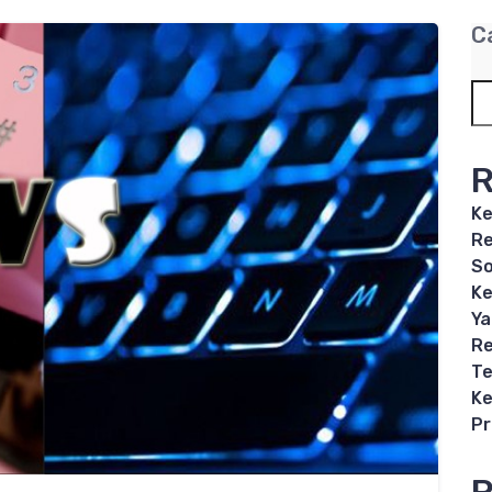
C
R
Ke
Re
So
Ke
Ya
Re
Te
Ke
P