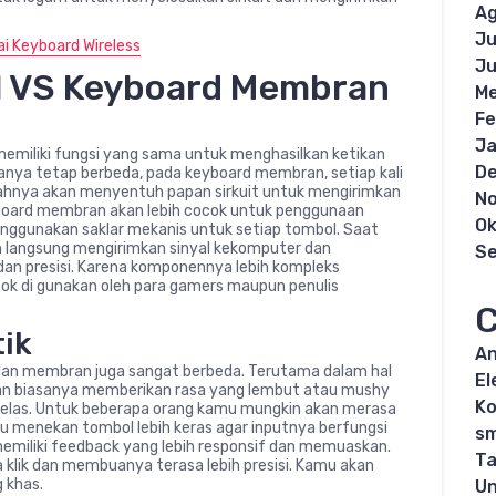
Ag
Ju
i Keyboard Wireless
Ju
l VS Keyboard Membran
Me
Fe
Ja
iliki fungsi yang sama untuk menghasilkan ketikan
D
janya tetap berbeda, pada keyboard membran, setiap kali
ahnya akan menyentuh papan sirkuit untuk mengirimkan
N
keyboard membran akan lebih cocok untuk penggunaan
Ok
enggunakan saklar mekanis untuk setiap tombol. Saat
n langsung mengirimkan sinyal kekomputer dan
S
dan presisi. Karena komponennya lebih kompleks
cok di gunakan oleh para gamers maupun penulis
C
ik
An
dan membran juga sangat berbeda. Terutama dalam hal
El
an biasanya memberikan rasa yang lembut atau mushy
K
 jelas. Untuk beberapa orang kamu mungkin akan merasa
u menekan tombol lebih keras agar inputnya berfungsi
s
emiliki feedback yang lebih responsif dan memuaskan.
Ta
klik dan membuanya terasa lebih presisi. Kamu akan
 khas.
Un