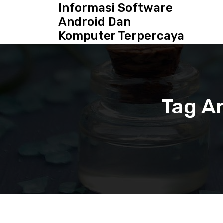
S
Informasi Software
k
Android Dan
i
Komputer Terpercaya
p
t
o
c
o
n
Tag A
t
e
n
t