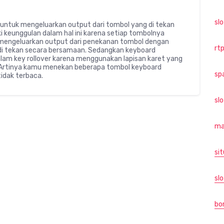
sl
ntuk mengeluarkan output dari tombol yang di tekan
i keunggulan dalam hal ini karena setiap tombolnya
mengeluarkan output dari penekanan tombol dengan
rtp
 di tekan secara bersamaan. Sedangkan keyboard
am key rollover karena menggunakan lapisan karet yang
. Artinya kamu menekan beberapa tombol keyboard
sp
idak terbaca.
sl
ma
sit
slo
bo