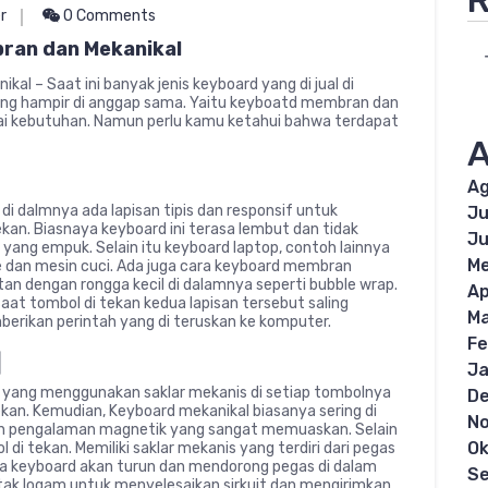
R
r
0 Comments
ran dan Mekanikal
l – Saat ini banyak jenis keyboard yang di jual di
ang hampir di anggap sama. Yaitu keyboatd membran dan
gai kebutuhan. Namun perlu kamu ketahui bahwa terdapat
A
Ag
i dalmnya ada lapisan tipis dan responsif untuk
Ju
kan. Biasnaya keyboard ini terasa lembut dan tidak
Ju
yang empuk. Selain itu keyboard laptop, contoh lainnya
Me
e dan mesin cuci. Ada juga cara keyboard membran
an dengan rongga kecil di dalamnya seperti bubble wrap.
Ap
ga saat tombol di tekan kedua lapisan tersebut saling
Ma
rikan perintah yang di teruskan ke komputer.
Fe
l
Ja
d yang menggunakan saklar mekanis di setiap tombolnya
D
kan. Kemudian, Keyboard mekanikal biasanya sering di
N
kan pengalaman magnetik yang sangat memuaskan. Selain
Ok
ol di tekan. Memiliki saklar mekanis yang terdiri dari pegas
da keyboard akan turun dan mendorong pegas di dalam
S
ak logam untuk menyelesaikan sirkuit dan mengirimkan