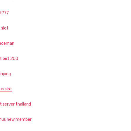
ot777
 slot
aceman
ot bet 200
hjong
us slot
t server thailand
nus new member