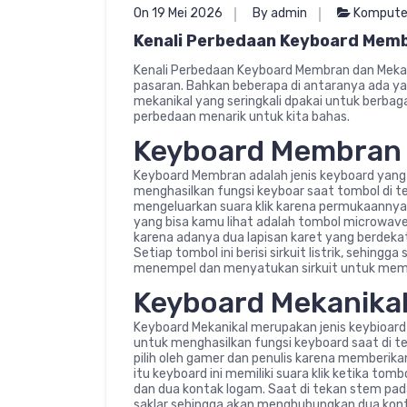
On 19 Mei 2026
By admin
Kompute
Kenali Perbedaan Keyboard Memb
Kenali Perbedaan Keyboard Membran dan Mekanika
pasaran. Bahkan beberapa di antaranya ada y
mekanikal yang seringkali dpakai untuk berba
perbedaan menarik untuk kita bahas.
Keyboard Membran
Keyboard Membran adalah jenis keyboard yang d
menghasilkan fungsi keyboar saat tombol di te
mengeluarkan suara klik karena permukaannya 
yang bisa kamu lihat adalah tombol microwav
karena adanya dua lapisan karet yang berdekat
Setiap tombol ini berisi sirkuit listrik, sehing
menempel dan menyatukan sirkuit untuk membe
Keyboard Mekanika
Keyboard Mekanikal merupakan jenis keybioar
untuk menghasilkan fungsi keyboard saat di te
pilih oleh gamer dan penulis karena memberi
itu keyboard ini memiliki suara klik ketika tomb
dan dua kontak logam. Saat di tekan stem pa
saklar sehingga akan menghubungkan dua kont