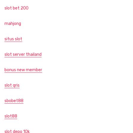
slot bet 200
mahjong
situs slot
slot server thailand
bonus new member
slot qris
sbobet88
slot88
slot depo 10k