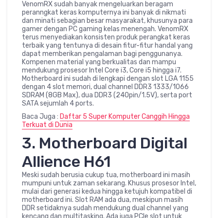
VenomRX sudah banyak mengeluarkan beragam
peranngkat keras komputernya ini banyak di nikmati
dan minati sebagian besar masyarakat, khusunya para
gamer dengan PC gaming kelas menengah. VenomRX
terus menyediakan konsisten produk perangkat keras
terbaik yang tentunya di desain fitur-fitur handal yang
dapat memberikan pengalaman bagi penggunanya.
Kompenen material yang berkualitas dan mampu
mendukung prosesor Intel Core i3, Core i5 hingga i7.
Motherboard ini sudah di lengkapi dengan slot LGA 1155
dengan 4 slot memori, dual channel DDR3 1333/1066
SDRAM (8GB Max), dua DDR3 (240pin/1.5V), serta port
SATA sejumlah 4 ports.
Baca Juga :
Daftar 5 Super Komputer Canggih Hingga
Terkuat di Dunia
3. Motherboard Digital
Allience H61
Meski sudah berusia cukup tua, motherboard ini masih
mumpuni untuk zaman sekarang. Khusus prosesor Intel,
mulai dari generasi kedua hingga ketujuh kompatibel di
motherboard ini. Slot RAM ada dua, meskipun masih
DDR setidaknya sudah mendukung dual channel yang
kencang dan multitasking. Ada juga PCle slot untuk