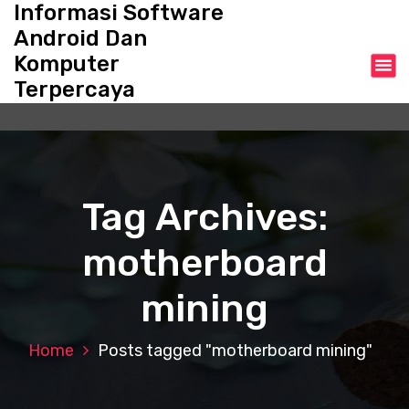
Informasi Software
S
k
Android Dan
i
Komputer
p
Terpercaya
t
o
c
o
n
t
Tag Archives:
e
n
motherboard
t
mining
Home
Posts tagged "motherboard mining"