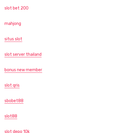
slot bet 200
mahjong
situs slot
slot server thailand
bonus new member
slot qris
sbobet88
slot88
slot depo 10k