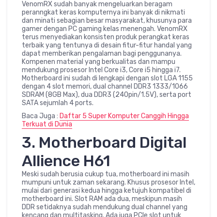
VenomRX sudah banyak mengeluarkan beragam
peranngkat keras komputernya ini banyak di nikmati
dan minati sebagian besar masyarakat, khusunya para
gamer dengan PC gaming kelas menengah. VenomRX
terus menyediakan konsisten produk perangkat keras
terbaik yang tentunya di desain fitur-fitur handal yang
dapat memberikan pengalaman bagi penggunanya.
Kompenen material yang berkualitas dan mampu
mendukung prosesor Intel Core i3, Core i5 hingga i7.
Motherboard ini sudah di lengkapi dengan slot LGA 1155
dengan 4 slot memori, dual channel DDR3 1333/1066
SDRAM (8GB Max), dua DDR3 (240pin/1.5V), serta port
SATA sejumlah 4 ports.
Baca Juga :
Daftar 5 Super Komputer Canggih Hingga
Terkuat di Dunia
3. Motherboard Digital
Allience H61
Meski sudah berusia cukup tua, motherboard ini masih
mumpuni untuk zaman sekarang. Khusus prosesor Intel,
mulai dari generasi kedua hingga ketujuh kompatibel di
motherboard ini. Slot RAM ada dua, meskipun masih
DDR setidaknya sudah mendukung dual channel yang
kencang dan multitasking. Ada juga PCle slot untuk