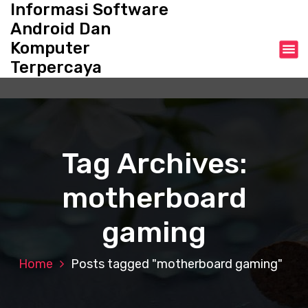
Informasi Software
S
k
Android Dan
i
Komputer
p
Terpercaya
t
o
c
o
n
t
Tag Archives:
e
n
motherboard
t
gaming
Home
Posts tagged "motherboard gaming"