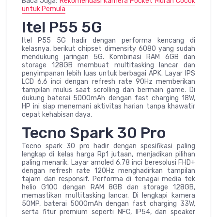
Baca Juga:
Rekomendasi Kamera Pocket Murah Cocok
untuk Pemula
Itel P55 5G
Itel P55 5G hadir dengan performa kencang di
kelasnya, berikut chipset dimensity 6080 yang sudah
mendukung jaringan 5G. Kombinasi RAM 6GB dan
storage 128GB membuat multitasking lancar dan
penyimpanan lebih luas untuk berbagai APK. Layar IPS
LCD 6.6 inci dengan refresh rate 90Hz memberikan
tampilan mulus saat scrolling dan bermain game. Di
dukung baterai 5000mAh dengan fast charging 18W,
HP ini siap menemani aktivitas harian tanpa khawatir
cepat kehabisan daya.
Tecno Spark 30 Pro
Tecno spark 30 pro hadir dengan spesifikasi paling
lengkap di kelas harga Rp1 jutaan, menjadikan pilihan
paling menarik. Layar amoled 6.78 inci beresolusi FHD+
dengan refresh rate 120Hz menghadirkan tampilan
tajam dan responsif. Performa di tenagai media tek
helio G100 dengan RAM 8GB dan storage 128GB,
memastikan multitasking lancar. Di lengkapi kamera
50MP, baterai 5000mAh dengan fast charging 33W,
serta fitur premium seperti NFC, IP54, dan speaker