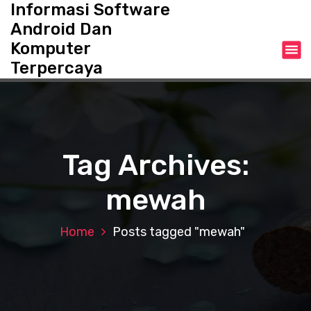
Informasi Software
S
k
Android Dan
i
Komputer
p
Terpercaya
t
o
c
o
n
t
Tag Archives:
e
n
mewah
t
Home
Posts tagged "mewah"