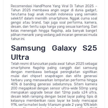
Recomendasi HandPhone Yang Viral Di Tahun 2025 –
Tahun 2025 membawa angin segar di dunia gadget,
terutama bagi anak mudah indonesia yang semakin
selektif dalam memilih smartphone. Nggak cuma soal
gengsi atau brand, tapi juga soal performa, kamera,
desain, dan tentu saja harga yang sesuai kantong. Dari
kelas menengah hingga flagship, ada banyak banget
pilihan menarik yang sedang jadi incaran generasi muda
tahun ini.
Samsung Galaxy S25
Ultra
Telah resmi di luncurkan pada awal tahun 2025 sebagai
smartphone flagship paling canggih dari samsung
dengan membawa berbagai peningkatan signifikan
mulai dari chipset snapdragon dan elite generasi
terbaru yang menawarkan lompatan performa hingga
40% di banding generasi sebelumnya. Sitem kamera
200 megapiksel dengan sensor ultra-wide 50mp yang
merupakan upgrade besar dari 12mp pada s24 ultra,
desain lebih ramping dengan bezel layar paling tipis di
kelasnya memberikan rasio layar ke body mencapai
91%, serta materi body titanium grade 2 yang 10% lebih