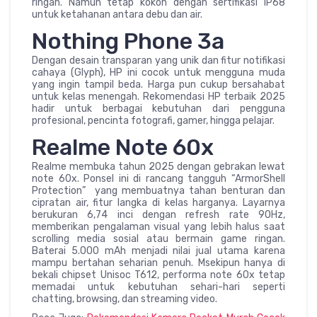
ringan. Namun tetap kokoh dengan sertifikasi IP68
untuk ketahanan antara debu dan air.
Nothing Phone 3a
Dengan desain transparan yang unik dan fitur notifikasi
cahaya (Glyph), HP ini cocok untuk mengguna muda
yang ingin tampil beda. Harga pun cukup bersahabat
untuk kelas menengah. Rekomendasi HP terbaik 2025
hadir untuk berbagai kebutuhan dari pengguna
profesional, pencinta fotografi, gamer, hingga pelajar.
Realme Note 60x
Realme membuka tahun 2025 dengan gebrakan lewat
note 60x. Ponsel ini di rancang tangguh “ArmorShell
Protection” yang membuatnya tahan benturan dan
cipratan air, fitur langka di kelas harganya. Layarnya
berukuran 6,74 inci dengan refresh rate 90Hz,
memberikan pengalaman visual yang lebih halus saat
scrolling media sosial atau bermain game ringan.
Baterai 5.000 mAh menjadi nilai jual utama karena
mampu bertahan seharian penuh. Msekipun hanya di
bekali chipset Unisoc T612, performa note 60x tetap
memadai untuk kebutuhan sehari-hari seperti
chatting, browsing, dan streaming video.