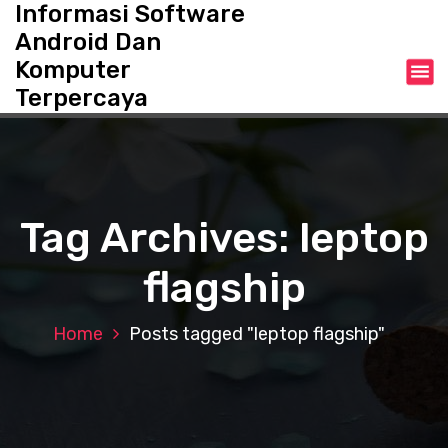
Informasi Software
S
k
Android Dan
i
Komputer
p
Terpercaya
t
o
c
o
n
t
Tag Archives: leptop
e
n
flagship
t
Home
Posts tagged "leptop flagship"