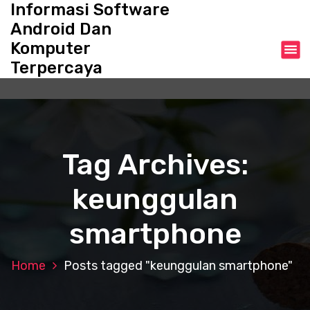
Informasi Software
S
k
Android Dan
i
Komputer
p
Terpercaya
t
o
c
o
n
t
Tag Archives:
e
n
keunggulan
t
smartphone
Home
Posts tagged "keunggulan smartphone"