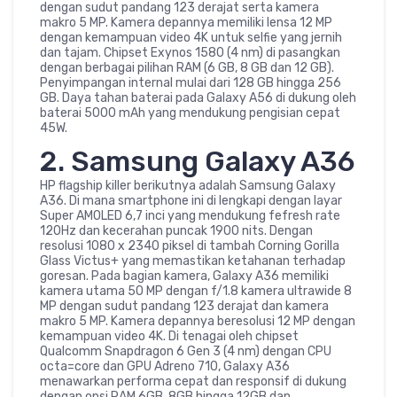
dengan sudut pandang 123 derajat serta kamera
makro 5 MP. Kamera depannya memiliki lensa 12 MP
dengan kemampuan video 4K untuk selfie yang jernih
dan tajam. Chipset Exynos 1580 (4 nm) di pasangkan
dengan berbagai pilihan RAM (6 GB, 8 GB dan 12 GB).
Penyimpangan internal mulai dari 128 GB hingga 256
GB. Daya tahan baterai pada Galaxy A56 di dukung oleh
baterai 5000 mAh yang mendukung pengisian cepat
45W.
2. Samsung Galaxy A36
HP flagship killer berikutnya adalah Samsung Galaxy
A36. Di mana smartphone ini di lengkapi dengan layar
Super AMOLED 6,7 inci yang mendukung fefresh rate
120Hz dan kecerahan puncak 1900 nits. Dengan
resolusi 1080 x 2340 piksel di tambah Corning Gorilla
Glass Victus+ yang memastikan ketahanan terhadap
goresan. Pada bagian kamera, Galaxy A36 memiliki
kamera utama 50 MP dengan f/1.8 kamera ultrawide 8
MP dengan sudut pandang 123 derajat dan kamera
makro 5 MP. Kamera depannya beresolusi 12 MP dengan
kemampuan video 4K. Di tenagai oleh chipset
Qualcomm Snapdragon 6 Gen 3 (4 nm) dengan CPU
octa=core dan GPU Adreno 710, Galaxy A36
menawarkan performa cepat dan responsif di dukung
dengan opsi RAM 6GB, 8GB hingga 12GB dan