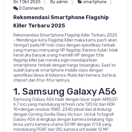
On 7 Okt 2025
By admin
smartphone
0 Comments
Rekomendasi Smartphone Flagship
Killer Terbaru 2025
Rekomendasi Smartphone Flagship Killer Terbaru 2025
– Mendengar kata Flagship Killer maka kamu pasti akan
teringat pada HP mid-class dengan spesifikasi terbaik
yang mampu menyaingi HP flagship. Karena itulah tidak
heran jika banyak orang memilih HP dengan title
flagship killer jiak mereka ingin mendapatkan
smartphone terbaik dengan harga terjangkau. Saat ini
sudah banyak smartphone middle class dengan
spesifikasi dewa di kelasnya. Mulai dari kamera, baterai,
chipset dan fitur-fitur lainnya.
1. Samsung Galaxy A56
Samsung Galaxy A56 hadir dengan layar super AMOLED
6,7 inci yang mendukung refresh rate 120 Hz dan HDR
10+dengan resolusi 1080. 2340 piksel dan di lindungi
dengan Corning Gorilla Glass Victus+. Untuk fotografi
Galaxy A56 di lengkapi dengan kamera belakang tiga
lensa yaitu kamera utama 50 MP dengan f/1.8 yang
mendukung PDAF dan OIS, kamera ultrawide 12 MP