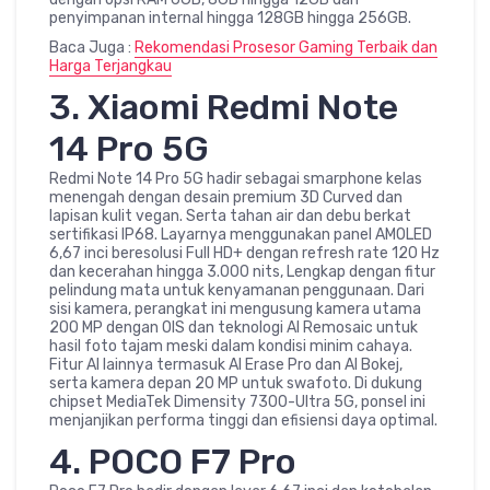
penyimpanan internal hingga 128GB hingga 256GB.
Baca Juga :
Rekomendasi Prosesor Gaming Terbaik dan
Harga Terjangkau
3. Xiaomi Redmi Note
14 Pro 5G
Redmi Note 14 Pro 5G hadir sebagai smarphone kelas
menengah dengan desain premium 3D Curved dan
lapisan kulit vegan. Serta tahan air dan debu berkat
sertifikasi IP68. Layarnya menggunakan panel AMOLED
6,67 inci beresolusi Full HD+ dengan refresh rate 120 Hz
dan kecerahan hingga 3.000 nits, Lengkap dengan fitur
pelindung mata untuk kenyamanan penggunaan. Dari
sisi kamera, perangkat ini mengusung kamera utama
200 MP dengan OIS dan teknologi AI Remosaic untuk
hasil foto tajam meski dalam kondisi minim cahaya.
Fitur AI lainnya termasuk AI Erase Pro dan AI Bokej,
serta kamera depan 20 MP untuk swafoto. Di dukung
chipset MediaTek Dimensity 7300-Ultra 5G, ponsel ini
menjanjikan performa tinggi dan efisiensi daya optimal.
4. POCO F7 Pro