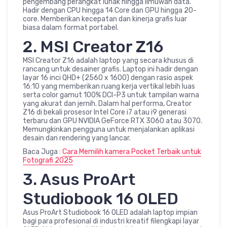
pengembang perangkat lunak hingga ilmuwan data.
Hadir dengan CPU hingga 14 Core dan GPU hingga 20-
core. Memberikan kecepatan dan kinerja grafis luar
biasa dalam format portabel.
2. MSI Creator Z16
MSI Creator Z16 adalah laptop yang secara khusus di
rancang untuk desainer grafis. Laptop ini hadir dengan
layar 16 inci QHD+ (2560 x 1600) dengan rasio aspek
16:10 yang memberikan ruang kerja vertikal lebih luas
serta color gamut 100% DCI-P3 untuk tampilan warna
yang akurat dan jernih. Dalam hal performa, Creator
Z16 di bekali prosesor Intel Core i7 atau i9 generasi
terbaru dan GPU NVIDIA GeForce RTX 3060 atau 3070.
Memungkinkan pengguna untuk menjalankan aplikasi
desain dan rendering yang lancar.
Baca Juga :
Cara Memilih kamera Pocket Terbaik untuk
Fotografi 2025
3. Asus ProArt
Studiobook 16 OLED
Asus ProArt Studiobook 16 OLED adalah laptop impian
bagi para profesional di industri kreatif filengkapi layar