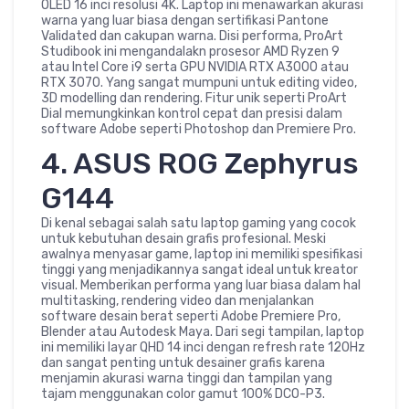
OLED 16 inci resolusi 4K. Laptop ini menawarkan akurasi
warna yang luar biasa dengan sertifikasi Pantone
Validated dan cakupan warna. Disi performa, ProArt
Studibook ini mengandalakn prosesor AMD Ryzen 9
atau Intel Core i9 serta GPU NVIDIA RTX A3000 atau
RTX 3070. Yang sangat mumpuni untuk editing video,
3D modelling dan rendering. Fitur unik seperti ProArt
Dial memungkinkan kontrol cepat dan presisi dalam
software Adobe seperti Photoshop dan Premiere Pro.
4. ASUS ROG Zephyrus
G144
Di kenal sebagai salah satu laptop gaming yang cocok
untuk kebutuhan desain grafis profesional. Meski
awalnya menyasar game, laptop ini memiliki spesifikasi
tinggi yang menjadikannya sangat ideal untuk kreator
visual. Memberikan performa yang luar biasa dalam hal
multitasking, rendering video dan menjalankan
software desain berat seperti Adobe Premiere Pro,
Blender atau Autodesk Maya. Dari segi tampilan, laptop
ini memiliki layar QHD 14 inci dengan refresh rate 120Hz
dan sangat penting untuk desainer grafis karena
menjamin akurasi warna tinggi dan tampilan yang
tajam menggunakan color gamut 100% DCO-P3.