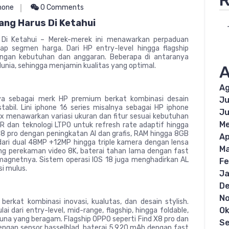
R
hone
0 Comments
ang Harus Di Ketahui
 Di Ketahui – Merek-merek ini menawarkan perpaduan
tiap segmen harga. Dari HP entry-level hingga flagship
dengan kebutuhan dan anggaran. Beberapa di antaranya
unia, sehingga menjamin kualitas yang optimal.
A
Ag
ya sebagai merk HP premium berkat kombinasi desain
Ju
stabil. Lini iphone 16 series misalnya sebagai HP iphone
Ju
max menawarkan variasi ukuran dan fitur sesuai kebutuhan
Me
R dan teknologi LTPO untuk refresh rate adaptif hingga
8 pro dengan peningkatan AI dan grafis, RAM hingga 8GB
Ap
dari dual 48MP +12MP hingga triple kamera dengan lensa
Ma
ng perekaman video 8K, baterai tahan lama dengan fast
 magnetnya. Sistem operasi IOS 18 juga menghadirkan AL
Fe
si mulus.
Ja
D
N
rkat kombinasi inovasi, kualutas, dan desain stylish.
Ok
dari entry-level, mid-range, flagship, hingga foldable,
 yang beragam. Flagship OPPO seperti Find X8 pro dan
S
ngan sensor hasselblad, baterai 5.920 mAh dengan fast