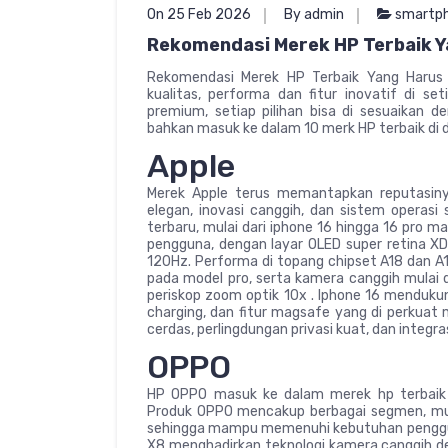
On 25 Feb 2026
By admin
smartp
Rekomendasi Merek HP Terbaik Y
Rekomendasi Merek HP Terbaik Yang Harus
kualitas, performa dan fitur inovatif di se
premium, setiap pilihan bisa di sesuaikan 
bahkan masuk ke dalam 10 merk HP terbaik di d
Apple
Merek Apple terus memantapkan reputasin
elegan, inovasi canggih, dan sistem operasi 
terbaru, mulai dari iphone 16 hingga 16 pro 
pengguna, dengan layar OLED super retina XD
120Hz. Performa di topang chipset A18 dan A1
pada model pro, serta kamera canggih mulai 
periskop zoom optik 10x . Iphone 16 menduku
charging, dan fitur magsafe yang di perkuat
cerdas, perlingdungan privasi kuat, dan integra
OPPO
HP OPPO masuk ke dalam merek hp terbaik be
Produk OPPO mencakup berbagai segmen, mulai 
sehingga mampu memenuhi kebutuhan pengguna
X8 menghadirkan teknologi kamera canggih de