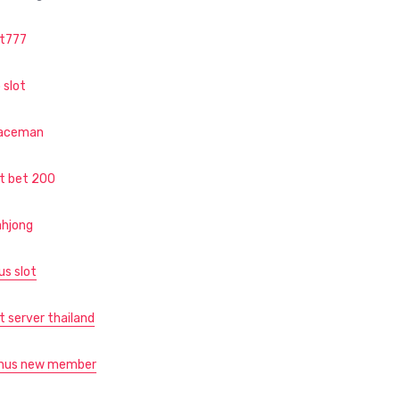
ot777
 slot
aceman
ot bet 200
hjong
us slot
t server thailand
nus new member