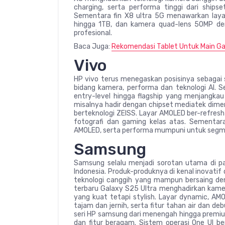
charging, serta performa tinggi dari ship
Sementara fin X8 ultra 5G menawarkan lay
hingga 1TB, dan kamera quad-lens 50MP de
profesional.
Baca Juga:
Rekomendasi Tablet Untuk Main Ga
Vivo
HP vivo terus menegaskan posisinya sebagai s
bidang kamera, performa dan teknologi AI. Se
entry-level hingga flagship yang menjangka
misalnya hadir dengan chipset mediatek dim
berteknologi ZEISS. Layar AMOLED ber-refresh
fotografi dan gaming kelas atas. Sementar
AMOLED, serta performa mumpuni untuk segme
Samsung
Samsung selalu menjadi sorotan utama di pa
Indonesia. Produk-produknya di kenal inovatif
teknologi canggih yang mampun bersaing den
terbaru Galaxy S25 Ultra menghadirkan kamer
yang kuat tetapi stylish. Layar dynamic, AM
tajam dan jernih, serta fitur tahan air dan 
seri HP samsung dari menengah hingga pre
dan fitur beragam. Sistem operasi One UI 