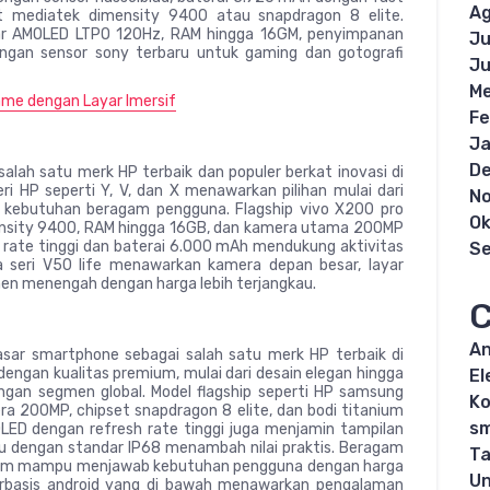
Ag
set mediatek dimensity 9400 atau snapdragon 8 elite.
ar AMOLED LTPO 120Hz, RAM hingga 16GM, penyimpanan
Ju
ngan sensor sony terbaru untuk gaming dan gotografi
Ju
Me
me dengan Layar Imersif
Fe
Ja
D
alah satu merk HP terbaik dan populer berkat inovasi di
ri HP seperti Y, V, dan X menawarkan pilihan mulai dari
N
u kebutuhan beragam pengguna. Flagship vivo X200 pro
Ok
ensity 9400, RAM hingga 16GB, dan kamera utama 200MP
 rate tinggi dan baterai 6.000 mAh mendukung aktivitas
S
a seri V50 life menawarkan kamera depan besar, layar
n menengah dengan harga lebih terjangkau.
C
An
sar smartphone sebagai salah satu merk HP terbaik di
 dengan kualitas premium, mulai dari desain elegan hingga
El
gan segmen global. Model flagship seperti HP samsung
K
a 200MP, chipset snapdragon 8 elite, dan bodi titanium
s
OLED dengan refresh rate tinggi juga menjamin tampilan
debu dengan standar IP68 menambah nilai praktis. Beragam
Ta
mium mampu menjawab kebutuhan pengguna dengan harga
Un
berbasis android yang di bawah menawarkan pengalaman