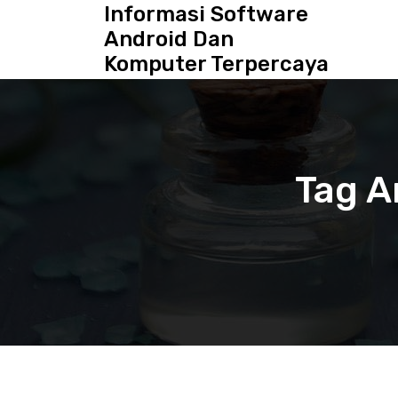
S
Informasi Software
k
Android Dan
i
Komputer Terpercaya
p
t
o
c
o
n
Tag A
t
e
n
t