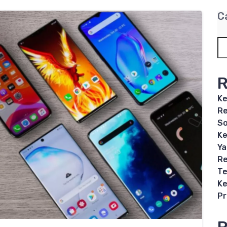
C
R
Ke
Re
So
Ke
Ya
Re
Te
Ke
P