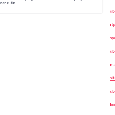
an rutin.
sl
rtp
sp
sl
ma
sit
slo
bo