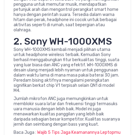
pengguna untuk memutar musik, mendapatkan
petunjuk arah dan mengontrol perangkat smart home
hanya dengan perintah suara. Tersedia dalam warna
hitam dan perak, headphone ini cocok untuk berbagai
aktivitas seperti di rumah, saat bepergian atau
olahraga.
2. Sony WH-1000XMS
Sony WH-1000XMS kembali menjadi pilihan utama
untuk headphone wireless terbaik. Kemudian Sony
berhasil menggabungkan fitur berkualitas tinggi, suata
yang luar biasa dan ANC yang efektif. WH-1000XMS di
desain ulang menjadi lebih nyaman untuk penggunaan
dalam waktu lama di mana masa pakai baterai 30 jam.
Peredam bising aktifnya mengalami peningkatan
signifikan berkat chip V1 terpisah selain QN1 di model
M4.
Jumlah mikrofon ANC juga memungkinkan untuk
memblokir suara latar dan frekuensi tinggi termasuks
uara manusia dengan lebih baik. Model ini juga
menawarkan kualitas panggilan yang lebih baik
daripada sebagian besar kompetitor. Kualitas suaranya
jernih dan seimbang dengan bass yang kuat.
Baca Juga :
Wajib 5 Tips Jaga Keamanannya Leptopmu