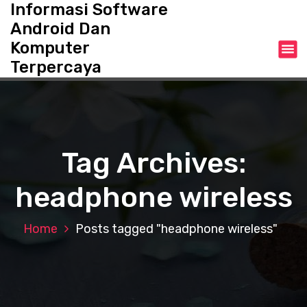
Informasi Software
S
k
Android Dan
i
Komputer
p
Terpercaya
t
o
c
o
n
t
Tag Archives:
e
n
headphone wireless
t
Home
Posts tagged "headphone wireless"