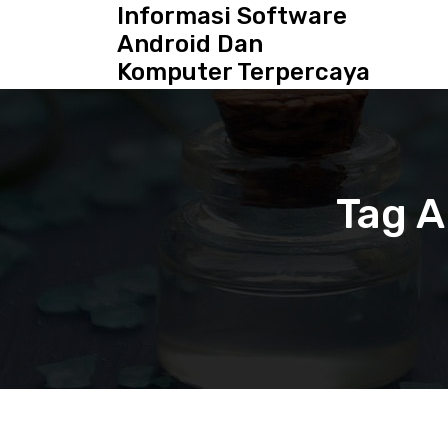
S
Informasi Software
k
Android Dan
i
Komputer Terpercaya
p
t
o
c
o
n
Tag A
t
e
n
t