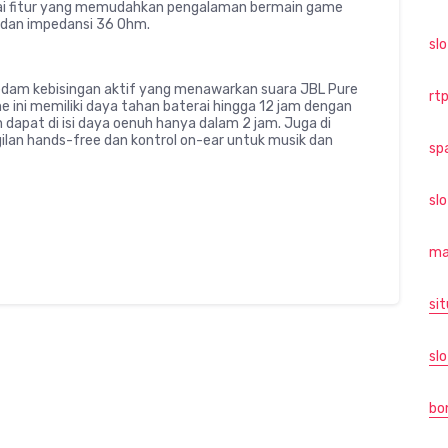
gai fitur yang memudahkan pengalaman bermain game
 dan impedansi 36 Ohm.
sl
edam kebisingan aktif yang menawarkan suara JBL Pure
rtp
e ini memiliki daya tahan baterai hingga 12 jam dengan
dapat di isi daya oenuh hanya dalam 2 jam. Juga di
ilan hands-free dan kontrol on-ear untuk musik dan
sp
sl
ma
sit
slo
bo