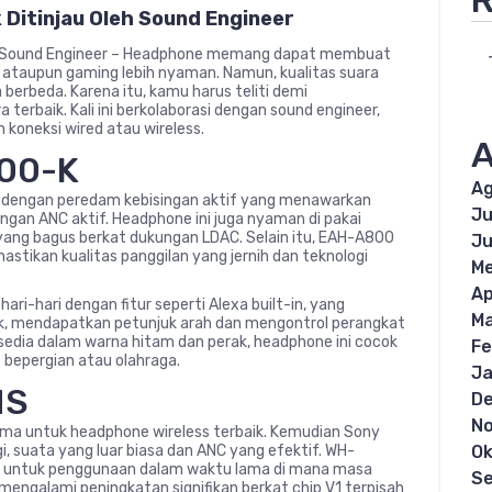
R
Ditinjau Oleh Sound Engineer
eh Sound Engineer – Headphone memang dapat membuat
 ataupun gaming lebih nyaman. Namun, kualitas suara
 berbeda. Karena itu, kamu harus teliti demi
erbaik. Kali ini berkolaborasi dengan sound engineer,
koneksi wired atau wireless.
A
800-K
Ag
l dengan peredam kebisingan aktif yang menawarkan
Ju
engan ANC aktif. Headphone ini juga nyaman di pakai
 yang bagus berkat dukungan LDAC. Selain itu, EAH-A800
Ju
stikan kualitas panggilan yang jernih dan teknologi
Me
Ap
ri-hari dengan fitur seperti Alexa built-in, yang
Ma
 mendapatkan petunjuk arah dan mengontrol perangkat
edia dalam warna hitam dan perak, headphone ini cocok
Fe
t bepergian atau olahraga.
Ja
MS
D
N
ma untuk headphone wireless terbaik. Kemudian Sony
Ok
i, suata yang luar biasa dan ANC yang efektif. WH-
an untuk penggunaan dalam waktu lama di mana masa
S
 mengalami peningkatan signifikan berkat chip V1 terpisah