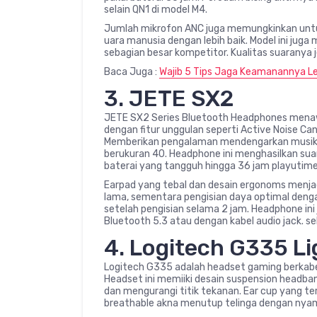
selain QN1 di model M4.
Jumlah mikrofon ANC juga memungkinkan untuk
uara manusia dengan lebih baik. Model ini juga
sebagian besar kompetitor. Kualitas suaranya 
Baca Juga :
Wajib 5 Tips Jaga Keamanannya L
3. JETE SX2
JETE SX2 Series Bluetooth Headphones menawa
dengan fitur unggulan seperti Active Noise Ca
Memberikan pengalaman mendengarkan musik 
berukuran 40. Headphone ini menghasilkan su
baterai yang tangguh hingga 36 jam playutime
Earpad yang tebal dan desain ergonoms menja
lama, sementara pengisian daya optimal den
setelah pengisian selama 2 jam. Headphone i
Bluetooth 5.3 atau dengan kabel audio jack. s
4. Logitech G335 L
Logitech G335 adalah headset gaming berkabe
Headset ini memiiki desain suspension headba
dan mengurangi titik tekanan. Ear cup yang 
breathable akna menutup telinga dengan nya