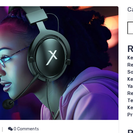
C
R
Ke
Re
So
Ke
Ya
Re
Te
Ke
P
0 Comments