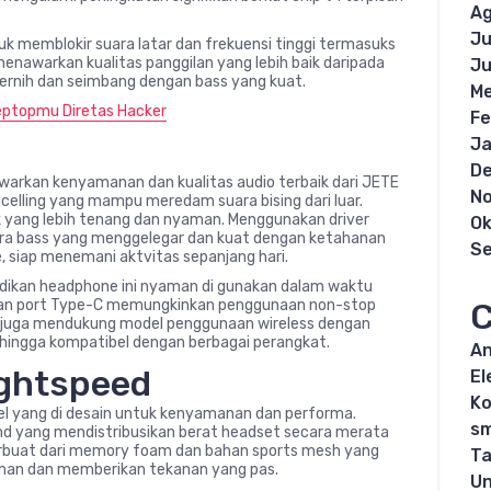
Ag
Ju
 memblokir suara latar dan frekuensi tinggi termasuks
 menawarkan kualitas panggilan yang lebih baik daripada
Ju
jernih dan seimbang dengan bass yang kuat.
Me
eptopmu Diretas Hacker
Fe
Ja
D
rkan kenyamanan dan kualitas audio terbaik dari JETE
N
ncelling yang mampu meredam suara bising dari luar.
yang lebih tenang dan nyaman. Menggunakan driver
Ok
ara bass yang menggelegar dan kuat dengan ketahanan
S
, siap menemani aktvitas sepanjang hari.
dikan headphone ini nyaman di gunakan dalam waktu
C
gan port Type-C memungkinkan penggunaan non-stop
ni juga mendukung model penggunaan wireless dengan
ehingga kompatibel dengan berbagai perangkat.
An
ightspeed
El
K
l yang di desain untuk kenyamanan dan performa.
s
nd yang mendistribusikan berat headset secara merata
terbuat dari memory foam dan bahan sports mesh yang
Ta
man dan memberikan tekanan yang pas.
Un