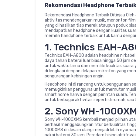
Rekomendasi Headphone Terbaik 
Rekomendasi Headphone Terbaik Ditinjau Ol
aktivitas mendengarkan musik, menonton film
yang di hasilkan tiap merek ataupun poduk bisa
mendapatkan headphone dengan kualitas suara t
memilih handphone terbaik untuk kamu dengan 
1. Technics EAH-A
Technics EAH-A800 adalah headphine nirkabe
daya tahan baterai luar biasa hingga 50 jam d
untuk waktu lama dan memiliki kualitas suara
di lengkapi dengan delapan mikrofon yang mema
pengurangan kebisingan angin.
Headphone ini di rancang untuk penggunaan seha
memugkinkan pengguna untuk memutar musik,
smart home hanya dengan perintah suara. Ters
untuk berbagai aktivitas seperti di rumah, saa
2. Sony WH-1000X
Sony WH-1000XMS kembali menjadi pilihan uta
berhasil menggabungkan fitur berkualitas tingg
1000XMS di desain ulang menjadi lebih nyam
pakai baterai 30 jam. Peredam bising aktifnya