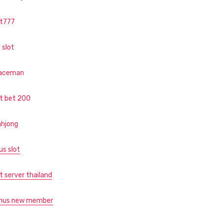
ot777
 slot
aceman
ot bet 200
hjong
us slot
t server thailand
nus new member