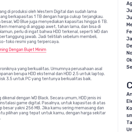
Ag
Ju
 di produksi oleh Western Digital dan sudah lama
ang berkapasitas 1 TB dengan harga cukup terjangkau.
Ju
besar, WD Blue juga menyediakan kapasitas hingga 6 TB.
Me
stern memang di anggap awet, tahan lama, dan bisa di
Fe
Namun, perlu di ingat bahwa HDD terkenal, seperti WD dan
bertanggung jawab. Jadi telitilah sebelum membeli,
Ja
oko-toko resmi yang terpercaya.
D
ming Dengan Bujet Minim
N
Ok
S
roniknya yang berkualitas. Umumnya perusahaan asal
anan berupa HDD eksternal dan HDD 2.5 untuk laptop.
sk 3.5 untuk PC yang tentunya berkualitas baik.
C
An
 dikenal dengan WD Black. Secara umum, HDD jenis ini
El
nstalasi game digital. Pasalnya, untuk kapasitas di atas
up besar yakni 256 MB. Jika kamu sering memasang dan
K
tu pilihan yang tepat untuk kamu, dengan harga sekitar
s
.
Ta
Un