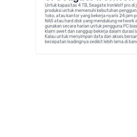
Untuk kapasitas 4 TB, Seagate IronWolf pro di j
produksi untuk memenuhi kebutuhan penggunaa
toko, atau kantor yang bekerja nyaris 24 jam pe
NAS atau hard disk yang mendukung network att
gunakan secara harian untuk pengguna PC bia
klaim awet dan sanggup bekerja dalam durasi 
Kalau untuk menyimpan data dan akses bersama
kecepatan loadingnya sedikit lebih lama di b