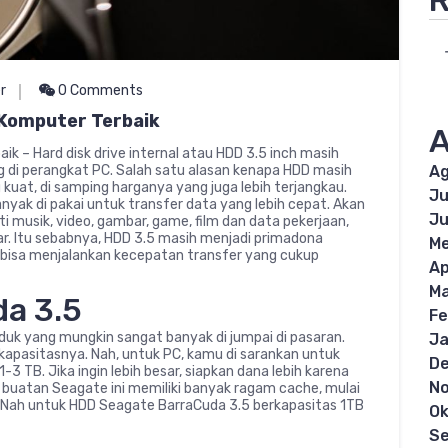
R
r
0 Comments
 Komputer Terbaik
A
k – Hard disk drive internal atau HDD 3.5 inch masih
g di perangkat PC. Salah satu alasan kenapa HDD masih
Ag
uat, di samping harganya yang juga lebih terjangkau.
Ju
nyak di pakai untuk transfer data yang lebih cepat. Akan
Ju
i musik, video, gambar, game, film dan data pekerjaan,
r. Itu sebabnya, HDD 3.5 masih menjadi primadona
Me
isa menjalankan kecepatan transfer yang cukup
Ap
Ma
da 3.5
Fe
duk yang mungkin sangat banyak di jumpai di pasaran.
Ja
kapasitasnya. Nah, untuk PC, kamu di sarankan untuk
D
 TB. Jika ingin lebih besar, siapkan dana lebih karena
N
D buatan Seagate ini memiliki banyak ragam cache, mulai
. Nah untuk HDD Seagate BarraCuda 3.5 berkapasitas 1TB
Ok
S