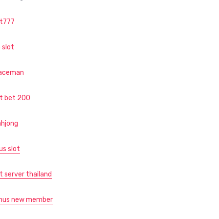
ot777
 slot
aceman
ot bet 200
hjong
us slot
t server thailand
nus new member