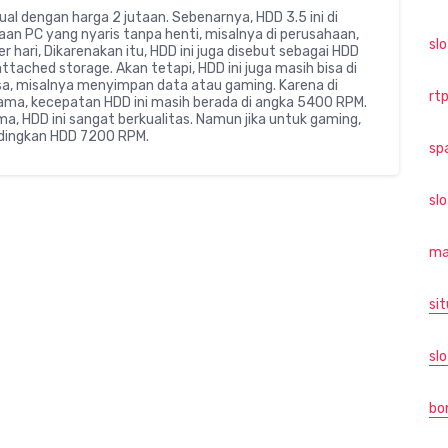
ual dengan harga 2 jutaan. Sebenarnya, HDD 3.5 ini di
n PC yang nyaris tanpa henti, misalnya di perusahaan,
sl
r hari, Dikarenakan itu, HDD ini juga disebut sebagai HDD
ached storage. Akan tetapi, HDD ini juga masih bisa di
sa, misalnya menyimpan data atau gaming. Karena di
rtp
lama, kecepatan HDD ini masih berada di angka 5400 RPM.
, HDD ini sangat berkualitas. Namun jika untuk gaming,
andingkan HDD 7200 RPM.
sp
sl
ma
sit
slo
bo