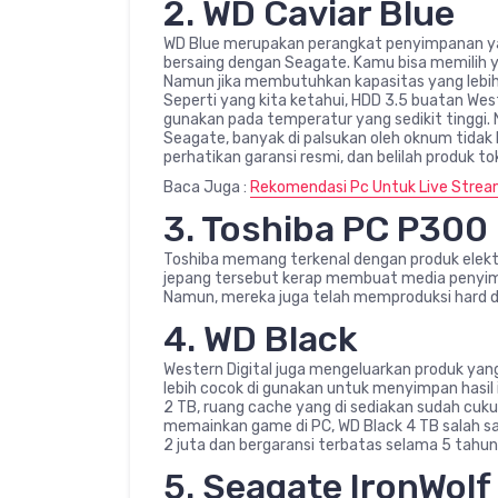
2. WD Caviar Blue
WD Blue merupakan perangkat penyimpanan yang
bersaing dengan Seagate. Kamu bisa memilih y
Namun jika membutuhkan kapasitas yang lebih 
Seperti yang kita ketahui, HDD 3.5 buatan We
gunakan pada temperatur yang sedikit tinggi. 
Seagate, banyak di palsukan oleh oknum tidak 
perhatikan garansi resmi, dan belilah produk t
Baca Juga :
Rekomendasi Pc Untuk Live Strea
3. Toshiba PC P300
Toshiba memang terkenal dengan produk elekt
jepang tersebut kerap membuat media penyimp
Namun, mereka juga telah memproduksi hard di
4. WD Black
Western Digital juga mengeluarkan produk yang
lebih cocok di gunakan untuk menyimpan hasil i
2 TB, ruang cache yang di sediakan sudah cuk
memainkan game di PC, WD Black 4 TB salah sa
2 juta dan bergaransi terbatas selama 5 tahun
5. Seagate IronWolf