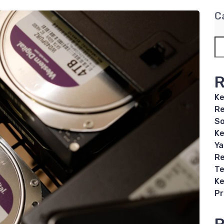
C
R
Ke
Re
So
Ke
Ya
Re
Te
Ke
P