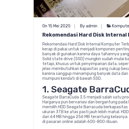
On 15 Mei 2025
By admin
Kompute
Rekomendasi Hard Disk Internal
Rekomendasi Hard Disk Internal Komputer Terbai
kerap di pakai untuk menjadi komponen pentin
banyak di gunakan karena daya tahannya yang k
Solid state drive (SSD) mungkin sudah mulai ba
tetapi, khusus untuk penyimpanan data, sepert
jelas membutuhkan kapasitas yang cukup besa
karena sanggup menampung banyak data dan b
mumpuni kendati di bawah SSD.
1. Seagate BarraCu
Seagate BarraCuda 3.5 menjadi salah satu pro
Harganya pun bervariasi dan bergantung pada 
memilih HDD Seagate Barracuda berkapasitas 1-3
ukuran 3TB ke atas pasti jauh lebih mahal. HD
dari 64 MB hingga 256 MB terantung kelasnya
di pasaran online adalah 600-800 ribuan.