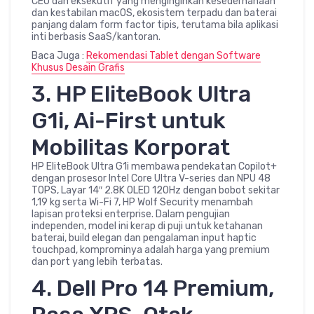
CEO dan eksekutif yang menginginkan kesederhanaan
dan kestabilan macOS, ekosistem terpadu dan baterai
panjang dalam form factor tipis, terutama bila aplikasi
inti berbasis SaaS/kantoran.
Baca Juga :
Rekomendasi Tablet dengan Software
Khusus Desain Grafis
3. HP EliteBook Ultra
G1i, Ai-First untuk
Mobilitas Korporat
HP EliteBook Ultra G1i membawa pendekatan Copilot+
dengan prosesor Intel Core Ultra V-series dan NPU 48
TOPS, Layar 14″ 2.8K OLED 120Hz dengan bobot sekitar
1,19 kg serta Wi-Fi 7, HP Wolf Security menambah
lapisan proteksi enterprise. Dalam pengujian
independen, model ini kerap di puji untuk ketahanan
baterai, build elegan dan pengalaman input haptic
touchpad, komprominya adalah harga yang premium
dan port yang lebih terbatas.
4. Dell Pro 14 Premium,