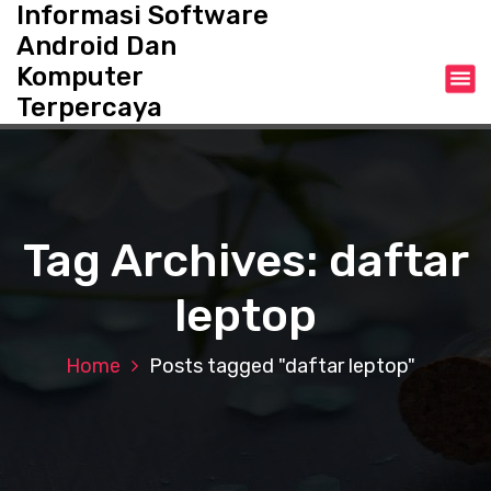
Informasi Software
S
k
Android Dan
i
Komputer
p
Terpercaya
t
o
c
o
n
t
Tag Archives: daftar
e
n
leptop
t
Home
Posts tagged "daftar leptop"