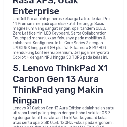
Rasa XPS, Otak
Enterprise
Lini Dell Pro adalah penerus keluarga Latitude dan Pro
14 Premum menjadi opsi eksekutif tertinggi. Sasis
magnesium yang sangat ringan, opsi tandem OLED,
Zero Lattice Mini LED Keyboard. Serta Collaboration
Touchpad menunjukkan fokusnya pada mobilitas &
kolaborasi. Konfigurasu Intel Core Series 3 dengan
LPDDR5X hingga 64 GB plus Wi-Fi kamera 8 MP HDR
mendukung konferensi premium. Dell juga menyoroti
Copilot + dengan NPU hingga 50 TOPS pada kelas ini.
5. Lenovo ThinkPad X1
Carbon Gen 13 Aura
ThinkPad yang Makin
Ringan
Lenovo X1 Carbon Gen 13 Aura Edition adalah salah satu
ultraportabel paling ringan dengan bobot sekitar 0.99
kg dengan kualitas rakitan ThinkPad, keyboard kelas
atas serta opsi 2,8K OLED 120Hz. Fokus pada ergonomi,