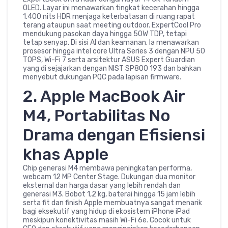
OLED. Layar ini menawarkan tingkat kecerahan hingga
1.400 nits HDR menjaga keterbatasan di ruang rapat
terang ataupun saat meeting outdoor. ExpertCool Pro
mendukung pasokan daya hingga 50W TDP, tetapi
tetap senyap. Di sisi AI dan keamanan. Ia menawarkan
prosesor hingga intel core Ultra Series 3 dengan NPU 50
TOPS, Wi-Fi 7 serta arsitektur ASUS Expert Guardian
yang di sejajarkan dengan NIST SP800 193 dan bahkan
menyebut dukungan PQC pada lapisan firmware.
2. Apple MacBook Air
M4, Portabilitas No
Drama dengan Efisiensi
khas Apple
Chip generasi M4 membawa peningkatan performa,
webcam 12 MP Center Stage. Dukungan dua monitor
eksternal dan harga dasar yang lebih rendah dan
generasi M3. Bobot 1,2 kg, baterai hingga 15 jam lebih
serta fit dan finish Apple membuatnya sangat menarik
bagi eksekutif yang hidup di ekosistem iPhone iPad
meskipun konektivitas masih Wi-Fi 6e. Cocok untuk