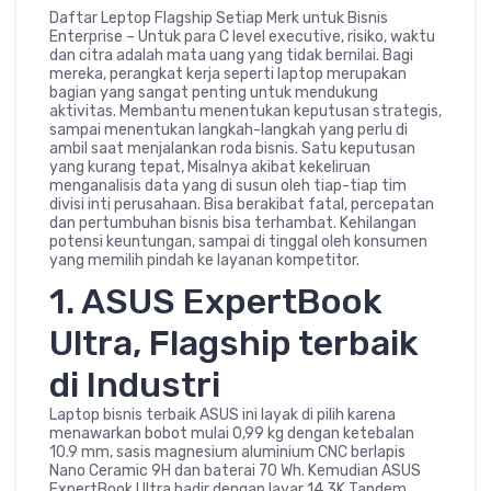
Daftar Leptop Flagship Setiap Merk untuk Bisnis
Enterprise – Untuk para C level executive, risiko, waktu
dan citra adalah mata uang yang tidak bernilai. Bagi
mereka, perangkat kerja seperti laptop merupakan
bagian yang sangat penting untuk mendukung
aktivitas. Membantu menentukan keputusan strategis,
sampai menentukan langkah-langkah yang perlu di
ambil saat menjalankan roda bisnis. Satu keputusan
yang kurang tepat, Misalnya akibat kekeliruan
menganalisis data yang di susun oleh tiap-tiap tim
divisi inti perusahaan. Bisa berakibat fatal, percepatan
dan pertumbuhan bisnis bisa terhambat. Kehilangan
potensi keuntungan, sampai di tinggal oleh konsumen
yang memilih pindah ke layanan kompetitor.
1. ASUS ExpertBook
Ultra, Flagship terbaik
di Industri
Laptop bisnis terbaik ASUS ini layak di pilih karena
menawarkan bobot mulai 0,99 kg dengan ketebalan
10.9 mm, sasis magnesium aluminium CNC berlapis
Nano Ceramic 9H dan baterai 70 Wh. Kemudian ASUS
ExpertBook Ultra hadir dengan layar 14 3K Tandem