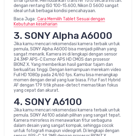
smartphone. Memudahkan transfer foto secara instan.
dengan rentang ISO 100-15.600, Nikon D 5600 sangat
ideal untuk berbagai kondisi pencahayaan.
Baca Juga :
Cara Memilih Tablet Sesuai dengan
Kebutuhan keseharian
3. SONY Alpha A6000
Jika kamu mencari rekomendasi kamera terbaik untuk
pemula, SONY Alpha A6000 bisa menjadi pilihan yang
sangat menarik. Kamera ini di lengkapi dengan sensor
24.3MP APS-C Exmor APS HD CMOS dan prosesor
BIONZ X. Yang memberikan hasil gambar tajam dan
berkualitas tinggi. Dengan kemampuan merekam video
Full HD 1080p pada 24/60 fps. Kamu bisa menangkap
momen dengan derail yang luar biasa. Fitur Fast Hybrid
AF dengan 179 titik phase-detect memastikan fokus
yang cepat dan akurat.
4. SONY A6100
Jika kamu mencari rekomendasi kamera terbaik untuk
pemula. SONY A6100 adalah pilihan yang sangat tepat.
Kamera mirrorless ini menawarkan fitur serbaguna
dalam desain yang sangat kompak, sehingga cocok
untuk fotografi maupun videografi. Di lengkapi dengan
sensor APS-C 24.2MP dengan prosesor BIONZ X.