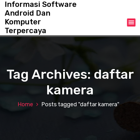
Informasi Software
S
k
Android Dan
i
Komputer
p
Terpercaya
t
o
c
o
n
t
Tag Archives: daftar
e
n
kamera
t
Home
Posts tagged "daftar kamera"