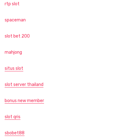
rtp slot
spaceman
slot bet 200
mahjong
situs slot
slot server thailand
bonus new member
slot qris
sbobet88