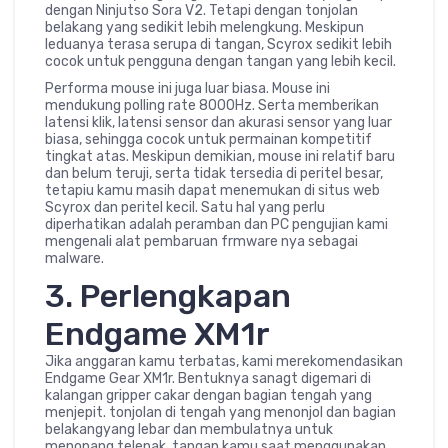
dengan Ninjutso Sora V2. Tetapi dengan tonjolan
belakang yang sedikit lebih melengkung. Meskipun
leduanya terasa serupa di tangan, Scyrox sedikit lebih
cocok untuk pengguna dengan tangan yang lebih kecil.
Performa mouse ini juga luar biasa. Mouse ini
mendukung polling rate 8000Hz. Serta memberikan
latensi klik, latensi sensor dan akurasi sensor yang luar
biasa, sehingga cocok untuk permainan kompetitif
tingkat atas. Meskipun demikian, mouse ini relatif baru
dan belum teruji, serta tidak tersedia di peritel besar,
tetapiu kamu masih dapat menemukan di situs web
Scyrox dan peritel kecil. Satu hal yang perlu
diperhatikan adalah peramban dan PC pengujian kami
mengenali alat pembaruan frmware nya sebagai
malware.
3. Perlengkapan
Endgame XM1r
Jika anggaran kamu terbatas, kami merekomendasikan
Endgame Gear XM1r. Bentuknya sanagt digemari di
kalangan gripper cakar dengan bagian tengah yang
menjepit. tonjolan di tengah yang menonjol dan bagian
belakangyang lebar dan membulatnya untuk
menopang telepak tangan kamu saat menggunakan