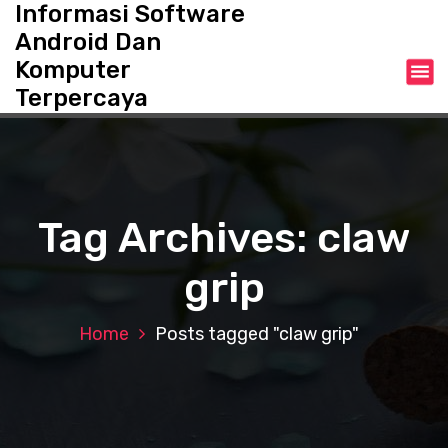
Informasi Software
S
k
Android Dan
i
Komputer
p
Terpercaya
t
o
c
o
n
t
Tag Archives: claw
e
n
grip
t
Home
Posts tagged "claw grip"