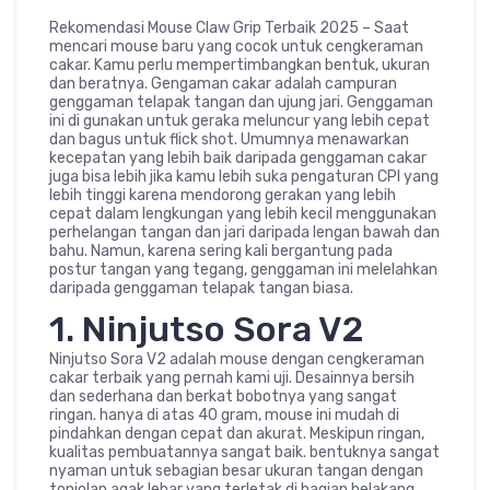
Rekomendasi Mouse Claw Grip Terbaik 2025 – Saat
mencari mouse baru yang cocok untuk cengkeraman
cakar. Kamu perlu mempertimbangkan bentuk, ukuran
dan beratnya. Gengaman cakar adalah campuran
genggaman telapak tangan dan ujung jari. Genggaman
ini di gunakan untuk geraka meluncur yang lebih cepat
dan bagus untuk flick shot. Umumnya menawarkan
kecepatan yang lebih baik daripada genggaman cakar
juga bisa lebih jika kamu lebih suka pengaturan CPI yang
lebih tinggi karena mendorong gerakan yang lebih
cepat dalam lengkungan yang lebih kecil menggunakan
perhelangan tangan dan jari daripada lengan bawah dan
bahu. Namun, karena sering kali bergantung pada
postur tangan yang tegang, genggaman ini melelahkan
daripada genggaman telapak tangan biasa.
1. Ninjutso Sora V2
Ninjutso Sora V2 adalah mouse dengan cengkeraman
cakar terbaik yang pernah kami uji. Desainnya bersih
dan sederhana dan berkat bobotnya yang sangat
ringan. hanya di atas 40 gram, mouse ini mudah di
pindahkan dengan cepat dan akurat. Meskipun ringan,
kualitas pembuatannya sangat baik. bentuknya sangat
nyaman untuk sebagian besar ukuran tangan dengan
tonjolan agak lebar yang terletak di bagian belakang