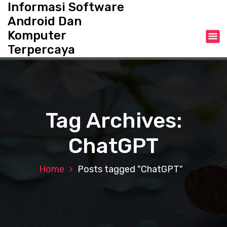
Informasi Software
S
k
Android Dan
i
Komputer
p
Terpercaya
t
o
c
o
n
t
Tag Archives:
e
n
ChatGPT
t
Home
Posts tagged "ChatGPT"