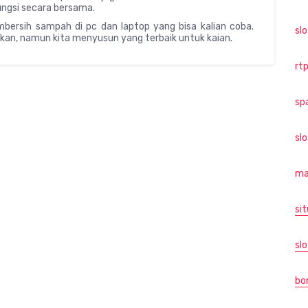
ungsi secara bersama.
mbersih sampah di pc dan laptop yang bisa kalian coba.
sl
nakan, namun kita menyusun yang terbaik untuk kaian.
rtp
sp
sl
ma
sit
slo
bo