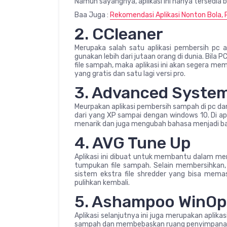
Namun sayangnya, aplikasi ini hanya tersedia b
Baa Juga :
Rekomendasi Aplikasi Nonton Bola, P
2. CCleaner
Merupaka salah satu aplikasi pembersih pc 
gunakan lebih dari jutaan orang di dunia. Bila
file sampah, maka aplikasi ini akan segera mem
yang gratis dan satu lagi versi pro.
3. Advanced Syste
Meurpakan aplikasi pembersih sampah di pc dan
dari yang XP sampai dengan windows 10. Di ap
menarik dan juga mengubah bahasa menjadi ba
4. AVG Tune Up
Aplikasi ini dibuat untuk membantu dalam m
tumpukan file sampah. Selain membersihkan, a
sistem ekstra file shredder yang bisa memas
pulihkan kembali.
5. Ashampoo WinOp
Aplikasi selanjutnya ini juga merupakan aplik
sampah dan membebaskan ruang penyimpanan kali