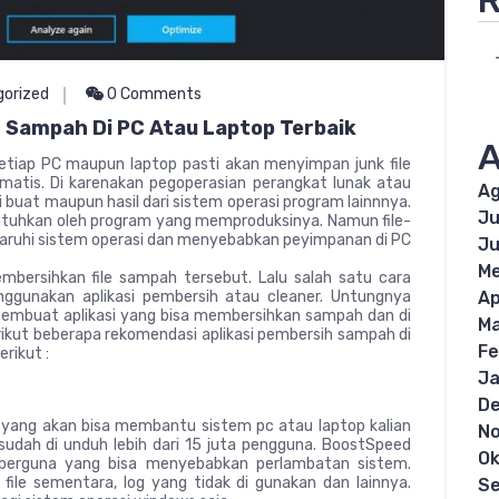
R
orized
0 Comments
 Sampah Di PC Atau Laptop Terbaik
A
tiap PC maupun laptop pasti akan menyimpan junk file
matis. Di karenakan pegoperasian perangkat lunak atau
Ag
di buat maupun hasil dari sistem operasi program lainnnya.
Ju
tuhkan oleh program yang memproduksinya. Namun file-
garuhi sistem operasi dan menyebabkan peyimpanan di PC
Ju
Me
mbersihkan file sampah tersebut. Lalu salah satu cara
gunakan aplikasi pembersih atau cleaner. Untungnya
Ap
embuat aplikasi yang bisa membersihkan sampah dan di
Ma
ikut beberapa rekomendasi aplikasi pembersih sampah di
Fe
erikut :
Ja
D
t yang akan bisa membantu sistem pc atau laptop kalian
N
i sudah di unduh lebih dari 15 juta pengguna. BoostSpeed
Ok
k berguna yang bisa menyebabkan perlambatan sistem.
ile sementara, log yang tidak di gunakan dan lainnya.
S