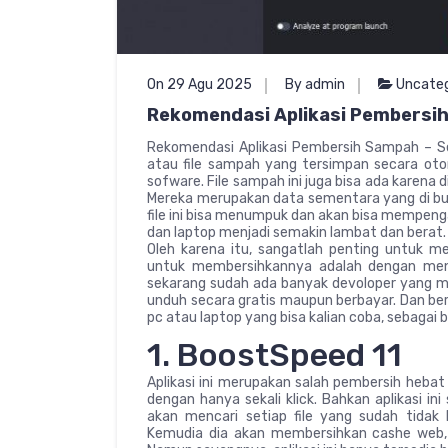
On 29 Agu 2025
By admin
Uncateg
Rekomendasi Aplikasi Pembersih
Rekomendasi Aplikasi Pembersih Sampah – Se
atau file sampah yang tersimpan secara oto
sofware. File sampah ini juga bisa ada karena 
Mereka merupakan data sementara yang di bu
file ini bisa menumpuk dan akan bisa mempen
dan laptop menjadi semakin lambat dan berat.
Oleh karena itu, sangatlah penting untuk me
untuk membersihkannya adalah dengan meng
sekarang sudah ada banyak devoloper yang m
unduh secara gratis maupun berbayar. Dan ber
pc atau laptop yang bisa kalian coba, sebagai b
1. BoostSpeed 11
Aplikasi ini merupakan salah pembersih heba
dengan hanya sekali klick. Bahkan aplikasi in
akan mencari setiap file yang sudah tida
Kemudia dia akan membersihkan cashe web, f