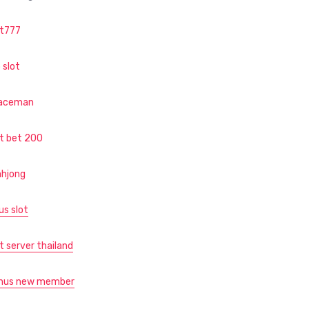
ot777
 slot
aceman
ot bet 200
hjong
us slot
t server thailand
nus new member