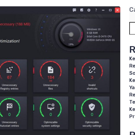
C
R
Ke
Re
So
Ke
Ya
Re
Te
Ke
P