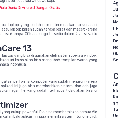
agi sistem operasi windows saja.
Ag
iala Dunia Di Android Dengan Gratis
Ju
Ju
Me
atau laptop yang sudah cukup terkena karena sudah di
Fe
 PC atau laptop kalian sudah terasa berat dan macet karena
bersihkannya. CCleaner juga tersedia dalam 2 versi, yaitu
Ja
D
mCare 13
N
Ok
 laptop yang bisa di gunakan oleh sistem operasi window,
S
kikasi ini kaian akan bisa mengubah tampilan warna yang
hasa indonesia.
C
engatasi performa komputer yang sudah menurun karena
An
plikasi ini juga bisa memberihkan sistem, dan ada juga
El
tikan agar file yang sudah terhapus tidak akan bisa di
K
timizer
s
Ta
asi yang cukup powerful. Dia bisa membersihkan semua file
Un
an.Lalu aplikasi ini juga memiliki sistem fitur one click